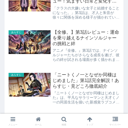
ュー！気まずい日常と変化する
心境を徹底解説
「クラスの大嫌いな女子と結婚すること
になった。」第3話は、才人と朱音が
徐々に関係を深める様子が描かれていま
す。お互いの趣味を共有する微笑ましい
瞬間がある一方、周囲には秘密の結婚生
活を送る緊張感が物語の軸となっていま
【全修。】第3話レビュー：運命
あらすじ
す。 第3話では、日常の中...
を乗り越えるナインソルジャー
の挑戦と絆
アニメ『全修。』第3話では、ナインソ
ルジャーたちがさらなる成長を遂げ、彼
らの絆が試される場面が多く描かれまし
た。主人公の広瀬ナツ子は、前回の活躍
によりナインソルジャーの正式なメンバ
ーとなり、物語の展開に新たな変化をも
「ニートくノ一となぜか同棲は
あらすじ
たらします。特にルークと...
じめました」第1話完全解説！あ
らすじ・見どころ徹底紹介
『ニートくノ一となぜか同棲はじめまし
た』は、平凡なサラリーマンと天才くノ
一の同居生活を描いた新感覚ラブコメデ
ィです。 第1話では、主人公・安海政が
偶然命を救われるところから物語が始ま
ります。彼を救ったのは、ゲームオタク
【天久鷹央の推理カルテ】第6話
あらすじ
でニート志望のくノ一・...
「炎の終幕」解説｜鷹央の推理
メニュー
ホーム
検索
トップ
サイドバー