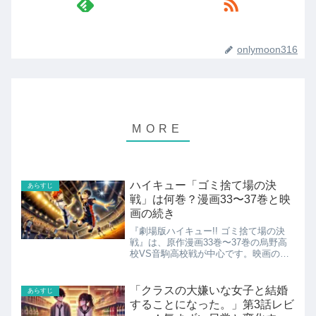
onlymoon316
ハイキュー「ゴミ捨て場の決
あらすじ
戦」は何巻？漫画33〜37巻と映
画の続き
『劇場版ハイキュー!! ゴミ捨て場の決
戦』は、原作漫画33巻〜37巻の烏野高
校VS音駒高校戦が中心です。映画の続
きまで読みたいなら37巻から、次の鴎
台戦をしっかり追うなら38巻以降も読
んでおくと流れがつながります。2024
「クラスの大嫌いな女子と結婚
あらすじ
年2月16日に公開...
することになった。」第3話レビ