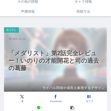
その他の情報
キャラ情報
声優情報
視聴方法
あらすじ
2025.01.16
「メダリスト」第2話完全レビュ
ー！いのりの才能開花と司の過去
の葛藤
ライバル関係や成長を象徴するデザイン
X
Facebook
はてブ