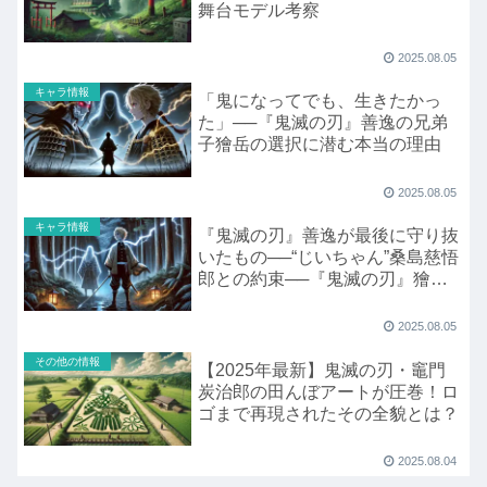
舞台モデル考察
2025.08.05
キャラ情報
「鬼になってでも、生きたかっ
た」──『鬼滅の刃』善逸の兄弟
子獪岳の選択に潜む本当の理由
2025.08.05
キャラ情報
『鬼滅の刃』善逸が最後に守り抜
いたもの──“じいちゃん”桑島慈悟
郎との約束──『鬼滅の刃』獪岳
との死闘に見る、雷の呼吸の真
髄・火雷神
2025.08.05
その他の情報
【2025年最新】鬼滅の刃・竈門
炭治郎の田んぼアートが圧巻！ロ
ゴまで再現されたその全貌とは？
2025.08.04