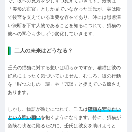
で、彼への見方を少しずつ変えていきます。最初は
「美形の宦官」としか見ていなかった壬氏が、実は陰
で後宮を支えている重要な存在であり、時には思慮深
い決断を下す人物であることを知るにつれて、猫猫の
彼への関心も少しずつ変化していきます。
二人の未来はどうなる？
壬氏の猫猫に対する想いは明らかですが、猫猫は彼の
好意にまったく気づいていません。むしろ、彼の行動
を「暇つぶしの一環」や「冗談」と捉えている節さえ
あります。
しかし、物語が進むにつれて、壬氏は
猫猫を守りたい
という強い願い
を抱くようになります。特に、猫猫が
危険な状況に陥るたびに、壬氏は彼女を助けようと