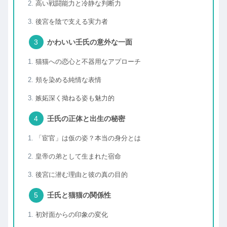
高い戦闘能力と冷静な判断力
後宮を陰で支える実力者
かわいい壬氏の意外な一面
猫猫への恋心と不器用なアプローチ
頬を染める純情な表情
嫉妬深く拗ねる姿も魅力的
壬氏の正体と出生の秘密
「宦官」は仮の姿？本当の身分とは
皇帝の弟として生まれた宿命
後宮に潜む理由と彼の真の目的
壬氏と猫猫の関係性
初対面からの印象の変化