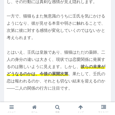
し、その行動には真剣な感情が見え隠れします。
一方で、猫猫もまた無意識のうちに壬氏を気にかける
ようになり、彼が見せる本音や弱さに触れることで、
次第に彼に対する感情が変化していくのではないかと
考えられます。
とはいえ、壬氏は皇族であり、猫猫はただの薬師。二
人の身分の違いは大きく、現状では恋愛関係に発展す
るのは難しいように見えます。しかし、
彼らの未来が
どうなるのかは、今後の展開次第
。果たして、壬氏の
恋は報われるのか、それとも切ない結末を迎えるのか
――二人の関係の行方に注目です。
壬氏の声優・大塚剛央さんの魅力
メニュー
ホーム
検索
トップ
サイドバー