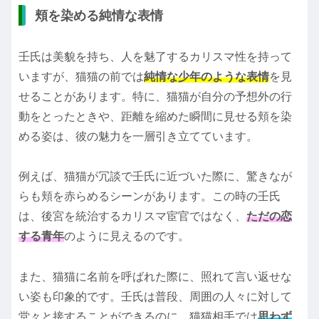
頬を染める純情な表情
壬氏は美貌を持ち、人を魅了するカリスマ性を持って
いますが、猫猫の前では
純情な少年のような表情
を見
せることがあります。特に、猫猫が自分の予想外の行
動をとったときや、距離を縮めた瞬間に見せる頬を染
める姿は、彼の魅力を一層引き立てています。
例えば、猫猫が冗談で壬氏に近づいた際に、驚きなが
らも頬を赤らめるシーンがあります。この時の壬氏
は、後宮を統治するカリスマ宦官ではなく、
ただの恋
する青年
のように見えるのです。
また、猫猫に名前を呼ばれた際に、照れて言い返せな
い姿も印象的です。壬氏は普段、周囲の人々に対して
堂々と接することができるのに、猫猫相手では
思わず