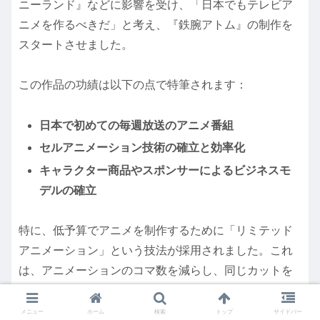
ニーランド』などに影響を受け、「日本でもテレビア
ニメを作るべきだ」と考え、『鉄腕アトム』の制作を
スタートさせました。
この作品の功績は以下の点で特筆されます：
日本で初めての毎週放送のアニメ番組
セルアニメーション技術の確立と効率化
キャラクター商品やスポンサーによるビジネスモ
デルの確立
特に、低予算でアニメを制作するために「リミテッド
アニメーション」という技法が採用されました。これ
は、アニメーションのコマ数を減らし、同じカットを
繰り返し使うことで、制作コストを削減する手法で
す。この技法はその後の日本のアニメ制作の基本とな
メニュー
ホーム
検索
トップ
サイドバー