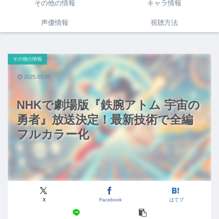
その他の情報
キャラ情報
声優情報
視聴方法
その他の情報
2025.03.05
NHKで劇場版『鉄腕アトム 宇宙の
勇者』放送決定！最新技術で全編
フルカラー化
X
Facebook
はてブ