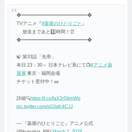
❖━━━━━━━━━━━━━━❖
TVアニメ『
#薬屋のひとりごと
』
放送まであと3️⃣時間！⏰
❖━━━━━━━━━━━━━━❖
🍃 第33話「先帝」
本日 23：30～ 日本テレビ系にて📺
#アニメ薬
屋展
東京・福岡会場
チケット受付中！🎫
詳細🔍
https://t.co/faX2rSbmWg
pic.twitter.com/sG3afc4CJJ
— 『薬屋のひとりごと』アニメ公式
(@kusuriya_PR)
March 7, 2025