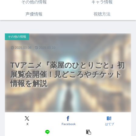
その他の情報
キャラ情報
声優情報
視聴方法
その他の情報
2025.03.06
2025.03.10
TVアニメ『薬屋のひとりごと』初
展覧会開催！見どころやチケット
情報を解説
X
Facebook
はてブ