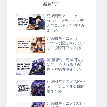
新着記事
死滅回遊アニメは
Amazonプライムビデ
オで見れる？配信状況
まとめ
死滅回遊アニメは
Netflixで配信されてい
る？視聴可否を確認
呪術廻戦「死滅回遊」
はどこで見れる？配
信・視聴方法まとめ
死滅回遊アニメのPV・
キービジュアル公開情
報まとめ
死滅回遊アニメのOP・