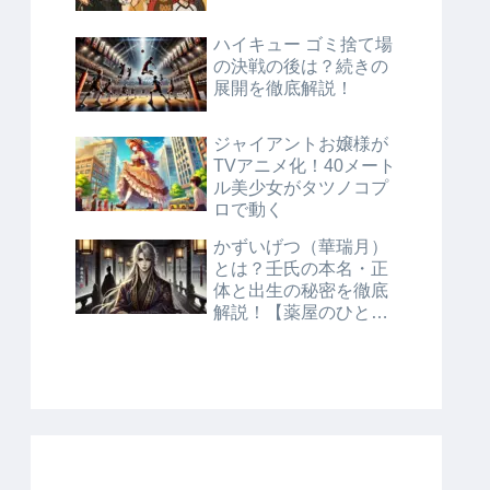
ハイキュー ゴミ捨て場
の決戦の後は？続きの
展開を徹底解説！
ジャイアントお嬢様が
TVアニメ化！40メート
ル美少女がタツノコプ
ロで動く
かずいげつ（華瑞月）
とは？壬氏の本名・正
体と出生の秘密を徹底
解説！【薬屋のひとり
ごと】