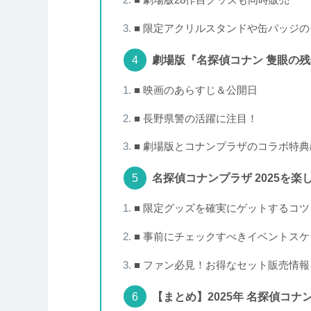
■ 劇場版28作目グッズも同時販売
■ 限定アクリルスタンドや缶バッジ
劇場版『名探偵コナン 隻眼の
■ 映画のあらすじ＆公開日
■ 長野県警の活躍に注目！
■ 劇場版とコナンプラザのコラボ特典
名探偵コナンプラザ 2025を
■ 限定グッズを確実にゲットするコツ
■ 事前にチェックすべきイベントス
■ ファン必見！お得なセット販売情報
【まとめ】2025年 名探偵コ