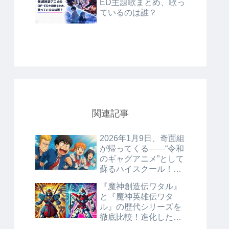
ED主題歌まとめ、歌っ
ているのは誰？
関連記事
2026年1月9日、奇面組
が帰ってくる――“令和
のギャグアニメ”として
蘇るハイスクール！奇
面組の衝撃
『魔神創造伝ワタル』
と『魔神英雄伝ワタ
ル』の歴代シリーズを
徹底比較！進化した世
界観と魅力とは？