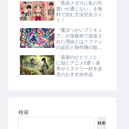
「黒岩メダカに私の可
愛いが通じない」を無
料で読む方法完全ガイ
ド！
『魔法つかいプリキュ
ア』が深夜枠で放送さ
れた理由とは？ファン
の反応と制作陣の狙い
を徹底解説！
「薬屋のひとりごと」
に似たアニメ5選！薬
草やミステリー好き必
見のおすすめ作品
検索
検索