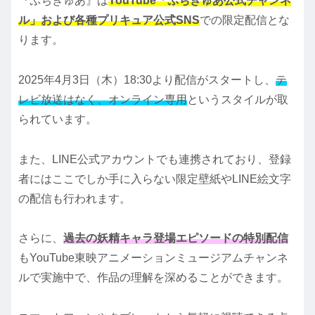
『ぷちきゅあ』は
YouTube「ぷちきゅあ公式チャンネ
ル」および各種プリキュア公式SNS
での限定配信とな
ります。
2025年4月3日（木）18:30より配信がスタートし、
テ
レビ放送はなく、オンライン専用
というスタイルが取
られています。
また、LINE公式アカウントでも連携されており、登録
者にはここでしか手に入らない限定壁紙やLINE絵文字
の配信も行われます。
さらに、
過去の妖精キャラ登場エピソードの特別配信
もYouTube東映アニメーションミュージアムチャンネ
ルで実施中で、作品の理解を深めることができます。