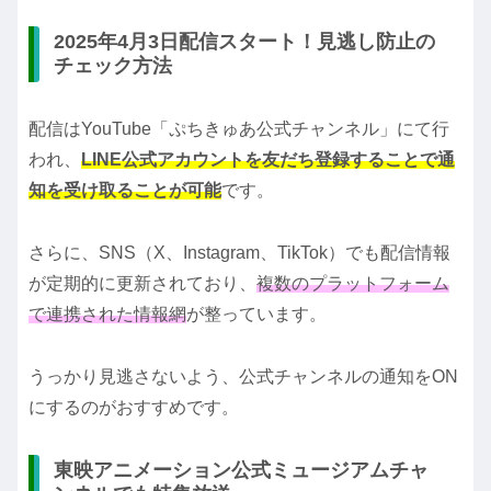
2025年4月3日配信スタート！見逃し防止の
チェック方法
配信はYouTube「ぷちきゅあ公式チャンネル」にて行
われ、
LINE公式アカウントを友だち登録することで通
知を受け取ることが可能
です。
さらに、SNS（X、Instagram、TikTok）でも配信情報
が定期的に更新されており、
複数のプラットフォーム
で連携された情報網
が整っています。
うっかり見逃さないよう、公式チャンネルの通知をON
にするのがおすすめです。
東映アニメーション公式ミュージアムチャ