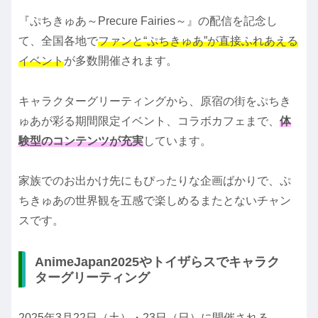
『ぷちきゅあ～Precure Fairies～』の配信を記念し
て、全国各地で
ファンと“ぷちきゅあ”が直接ふれあえる
イベント
が多数開催されます。
キャラクターグリーティングから、原宿の街をぷちき
ゅあが彩る期間限定イベント、コラボカフェまで、
体
験型のコンテンツが充実
しています。
家族でのお出かけ先にもぴったりな企画ばかりで、ぷ
ちきゅあの世界観を五感で楽しめるまたとないチャン
スです。
AnimeJapan2025やトイザらスでキャラク
ターグリーティング
2025年3月22日（土）・23日（日）に開催される