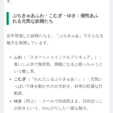
す。
ぷちきゅあふわ・こむぎ・ゆき：個性あふ
れる元気な妖精たち
近年登場した妖精たちも、『ぷちきゅあ』でさらなる
魅力を発揮しています。
ふわ
（『スター☆トゥインクルプリキュア』）：
食いしん坊で無邪気。満腹になると眠っちゃうと
いう癒し系。
こむぎ
（『わんだふるぷりきゅあ！』）：元気い
っぱいで体を動かすのが大好き。好奇心旺盛な行
動派。
ゆき
（同上）：クールで自由気まま。日向ぼっこ
が好きという、のんびりした一面も魅力。