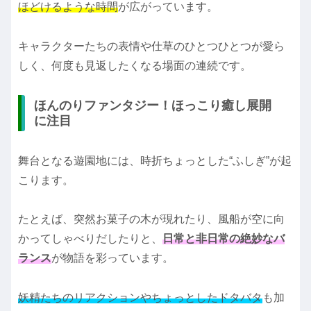
ほどけるような時間
が広がっています。
キャラクターたちの表情や仕草のひとつひとつが愛ら
しく、何度も見返したくなる場面の連続です。
ほんのりファンタジー！ほっこり癒し展開
に注目
舞台となる遊園地には、時折ちょっとした“ふしぎ”が起
こります。
たとえば、突然お菓子の木が現れたり、風船が空に向
かってしゃべりだしたりと、
日常と非日常の絶妙なバ
ランス
が物語を彩っています。
妖精たちのリアクションやちょっとしたドタバタ
も加