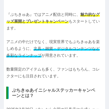
『ぷちきゅあ』ではアニメ配信と同時に、
魅力的なグ
ッズ展開とプレゼントキャンペーン
もスタートしてい
ます。
アニメの中だけでなく、現実世界でもぷちきゅあを楽
しめるように、
文具・雑貨・デジタルコンテンツなど
多彩なラインナップ
が用意されています。
数量限定のアイテムも多く、ファンはもちろん、コレ
クターにも注目されています。
ぷちきゅあイニシャルステッカーキャンペ
ーンとは？