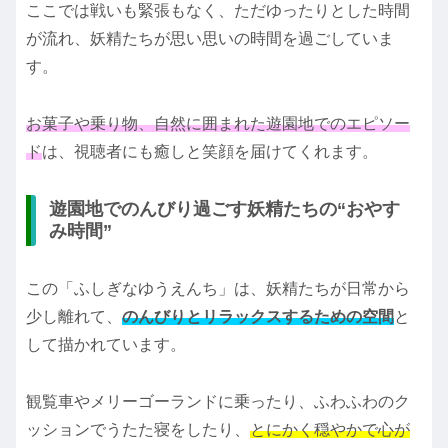
ここでは戦いも緊張もなく、ただゆったりとした時間
が流れ、妖精たちが思い思いの時間を過ごしていま
す。
お菓子や乗り物、自然に囲まれた遊園地でのエピソー
ド
は、視聴者にも癒しと笑顔を届けてくれます。
遊園地でのんびり過ごす妖精たちの“おやす
み時間”
この「ふしぎなゆうえんち」は、妖精たちが日常から
少し離れて、
のんびりとリラックスするための空間
と
して描かれています。
観覧車やメリーゴーランドに乗ったり、ふわふわのク
ッションでうたた寝をしたり、
とにかく穏やかで心が