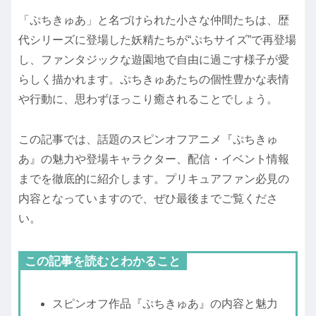
「ぷちきゅあ」と名づけられた小さな仲間たちは、歴
代シリーズに登場した妖精たちが“ぷちサイズ”で再登場
し、ファンタジックな遊園地で自由に過ごす様子が愛
らしく描かれます。ぷちきゅあたちの個性豊かな表情
や行動に、思わずほっこり癒されることでしょう。
この記事では、話題のスピンオフアニメ『ぷちきゅ
あ』の魅力や登場キャラクター、配信・イベント情報
までを徹底的に紹介します。プリキュアファン必見の
内容となっていますので、ぜひ最後までご覧くださ
い。
この記事を読むとわかること
スピンオフ作品『ぷちきゅあ』の内容と魅力