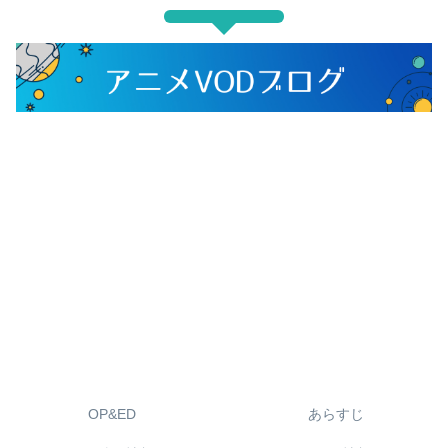
OP&ED
あらすじ