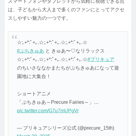
スマートフォンやタブレットから気軽に視聴できる点
は、子どもから大人まで多くのファンにとってアクセ
スしやすい魅力の一つです。
☆;.+*:ﾟ+｡.☆;.+*:ﾟ+｡.☆;.+*:ﾟ+｡.☆
#ぷちきゅあ
と きゅあ〜♡なリラックス
☆;.+*:ﾟ+｡.☆;.+*:ﾟ+｡.☆;.+*:ﾟ+｡.☆
#プリキュア
のちいさななかまたちがぷちきゅあになって遊
園地に大集合！
ショートアニメ
「ぷちきゅあ～Precure Fairies～」…
pic.twitter.com/G7u7mUPgVr
— プリキュアシリーズ公式 (@precure_15th)