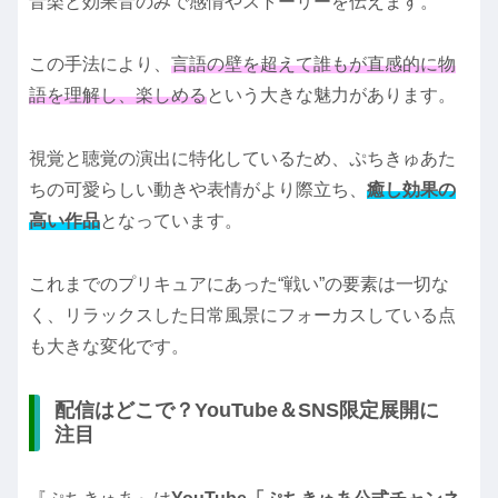
音楽と効果音のみで感情やストーリーを伝えます。
この手法により、
言語の壁を超えて誰もが直感的に物
語を理解し、楽しめる
という大きな魅力があります。
視覚と聴覚の演出に特化しているため、ぷちきゅあた
ちの可愛らしい動きや表情がより際立ち、
癒し効果の
高い作品
となっています。
これまでのプリキュアにあった“戦い”の要素は一切な
く、リラックスした日常風景にフォーカスしている点
も大きな変化です。
配信はどこで？YouTube＆SNS限定展開に
注目