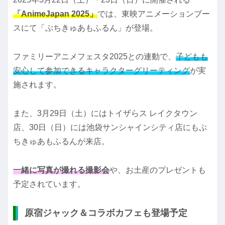
「AnimeJapan 2025」
では、東映アニメーションブー
スにて「ぷちきゅあもふるん」が登場。
ファミリーアニメフェスタ2025との連動で、
子どもも
安心して参加できるキャラクターグリーティング
が実
施されます。
また、3月29日（土）にはトイザらス レイクタウン
店、30日（日）には池袋サンシャインシティ店にもぷ
ちきゅあもふるんが来店。
一緒に写真が撮れる撮影会
や、お土産のプレゼントも
予定されています。
原宿ジャック＆コラボカフェも登場予定