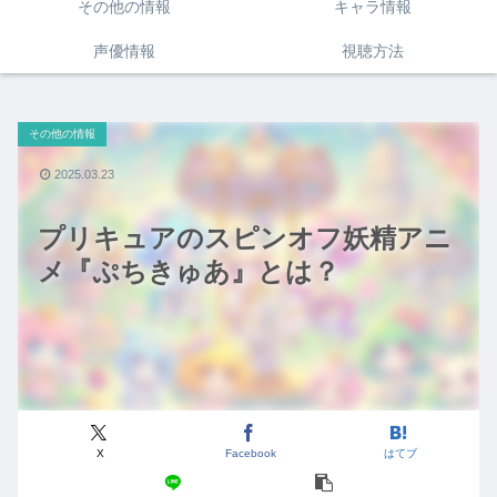
その他の情報
キャラ情報
声優情報
視聴方法
その他の情報
2025.03.23
プリキュアのスピンオフ妖精アニ
メ『ぷちきゅあ』とは？
X
Facebook
はてブ