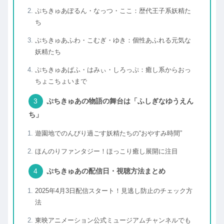
ぷちきゅあぽるん・なっつ・ここ：歴代王子系妖精た
ち
ぷちきゅあふわ・こむぎ・ゆき：個性あふれる元気な
妖精たち
ぷちきゅあぱふ・はみぃ・しろっぷ：癒し系からおっ
ちょこちょいまで
ぷちきゅあの物語の舞台は「ふしぎなゆうえん
ち」
遊園地でのんびり過ごす妖精たちの“おやすみ時間”
ほんのりファンタジー！ほっこり癒し展開に注目
ぷちきゅあの配信日・視聴方法まとめ
2025年4月3日配信スタート！見逃し防止のチェック方
法
東映アニメーション公式ミュージアムチャンネルでも