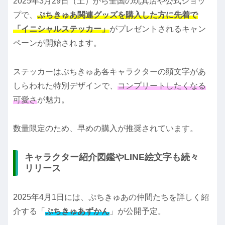
2025年3月29日（土）から全国の玩具店や公式ショッ
プで、
ぷちきゅあ関連グッズを購入した方に先着で
「イニシャルステッカー」
がプレゼントされるキャン
ペーンが開始されます。
ステッカーはぷちきゅあ各キャラクターの頭文字があ
しらわれた特別デザインで、
コンプリートしたくなる
可愛さ
が魅力。
数量限定のため、早めの購入が推奨されています。
キャラクター紹介図鑑やLINE絵文字も続々
リリース
2025年4月1日には、ぷちきゅあの仲間たちを詳しく紹
介する「
ぷちきゅあずかん
」が公開予定。