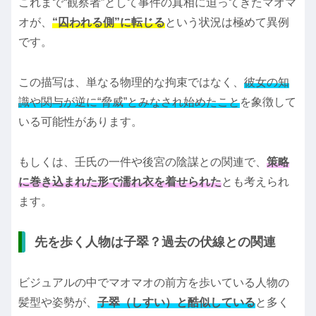
これまで“観察者”として事件の真相に迫ってきたマオマ
オが、
“囚われる側”に転じる
という状況は極めて異例
です。
この描写は、単なる物理的な拘束ではなく、
彼女の知
識や関与が逆に“脅威”とみなされ始めたこと
を象徴して
いる可能性があります。
もしくは、壬氏の一件や後宮の陰謀との関連で、
策略
に巻き込まれた形で濡れ衣を着せられた
とも考えられ
ます。
先を歩く人物は子翠？過去の伏線との関連
ビジュアルの中でマオマオの前方を歩いている人物の
髪型や姿勢が、
子翠（しすい）と酷似している
と多く