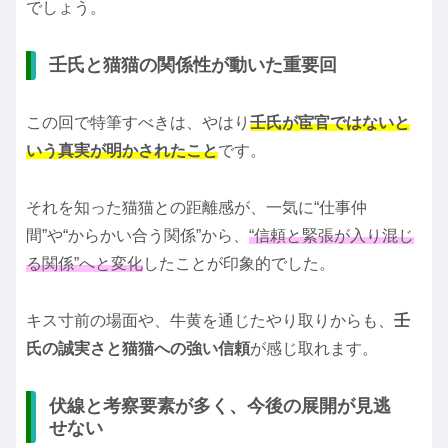
でしょう。
壬氏と猫猫の関係性が動いた重要回
この回で特筆すべきは、やはり
壬氏が宦官ではないと
いう真実が明かされたこと
です。
それを知った猫猫との距離感が、一気に“仕事仲
間”や“からかい合う関係”から、
“信頼と緊張が入り混じ
る関係”へと変化
したことが印象的でした。
キス寸前の場面や、牛黄を通じたやり取りからも、
壬
氏の誠実さと猫猫への強い信頼
が感じ取れます。
伏線と考察要素が多く、今後の展開が見逃
せない