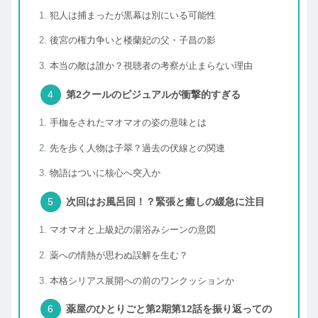
犯人は捕まったが黒幕は別にいる可能性
後宮の権力争いと楼蘭妃の父・子昌の影
本当の敵は誰か？視聴者の考察が止まらない理由
第2クールのビジュアルが衝撃的すぎる
手枷をされたマオマオの姿の意味とは
先を歩く人物は子翠？過去の伏線との関連
物語はついに核心へ突入か
次回はお風呂回！？緊張と癒しの緩急に注目
マオマオと上級妃の湯浴みシーンの意図
薬への情熱が思わぬ誤解を生む？
本格シリアス展開への前のワンクッションか
薬屋のひとりごと第2期第12話を振り返っての