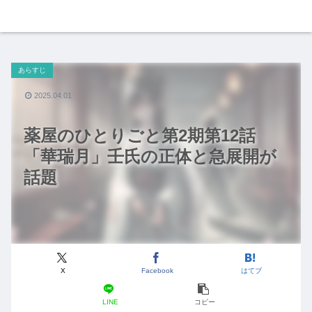
あらすじ
2025.04.01
薬屋のひとりごと第2期第12話
「華瑞月」壬氏の正体と急展開が
話題
X
Facebook
はてブ
LINE
コピー