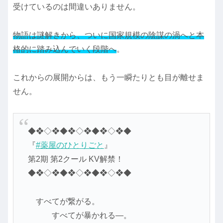
受けているのは間違いありません。
物語は謎解きから、ついに国家規模の陰謀の渦へと本
格的に踏み込んでいく段階へ
。
これからの展開からは、もう一瞬たりとも目が離せま
せん。
◆❖◇❖◆❖◇❖◆❖◇❖◆
『
#薬屋のひとりごと
』
第2期 第2クール KV解禁！
◆❖◇❖◆❖◇❖◆❖◇❖◆
すべてが繋がる。
すべてが暴かれる―。