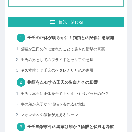
目次
壬氏の正体が明らかに！猫猫との関係に急展開
猫猫が壬氏の体に触れたことで起きた衝撃の真実
壬氏の男としてのプライドとセリフの意味
キス寸前！？壬氏のヘタレぶりと恋の進展
物語を左右する壬氏の告白とその影響
壬氏は本当に正体を全て明かすつもりだったのか？
帝の弟か息子か？猫猫を巻き込む覚悟
マオマオへの信頼が見えるシーン
壬氏襲撃事件の黒幕は誰か？陰謀と伏線を考察