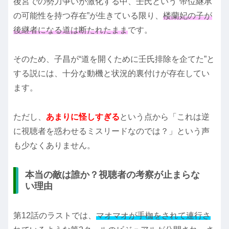
後宮での勢力争いが激化する中、壬氏という“帝位継承
の可能性を持つ存在”が生きている限り、
楼蘭妃の子が
後継者になる道は断たれたまま
です。
そのため、子昌が“道を開くために壬氏排除を企てた”と
する説には、十分な動機と状況的裏付けが存在してい
ます。
ただし、
あまりに怪しすぎる
という点から「これは逆
に視聴者を惑わせるミスリードなのでは？」という声
も少なくありません。
本当の敵は誰か？視聴者の考察が止まらな
い理由
第12話のラストでは、
マオマオが手枷をされて連行さ