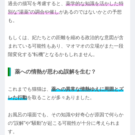
過去の描写を考慮すると、
薬学的な知識を活かした特
別な“湯薬”の調合や催し
があるのではないかとの予想
も。
もしくは、妃たちとの距離を縮める政治的な意図が含
まれている可能性もあり、マオマオの立場がまた一段
階変化する“転機”となるかもしれません。
薬への情熱が思わぬ誤解を生む？
これまでも猫猫は、
薬への異常な情熱ゆえに周囲とズ
レた行動
を取ることが多々ありました。
お風呂の場面でも、その知識や好奇心が原因で何らか
の“誤解”や“騒動”が起こる可能性が十分に考えられま
す。