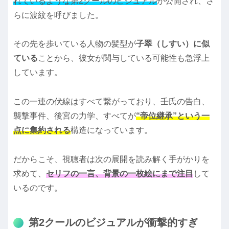
れているような第2クールのビジュアル
が公開され、さ
らに波紋を呼びました。
その先を歩いている人物の髪型が
子翠（しすい）に似
ている
ことから、彼女が関与している可能性も急浮上
しています。
この一連の伏線はすべて繋がっており、壬氏の告白、
襲撃事件、後宮の力学、すべてが
“帝位継承”という一
点に集約される
構造になっています。
だからこそ、視聴者は次の展開を読み解く手がかりを
求めて、
セリフの一言、背景の一枚絵にまで注目
して
いるのです。
第2クールのビジュアルが衝撃的すぎ