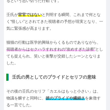
るという思い切った行動です。
壬氏が
宦官ではない
と判明する瞬間、これまで何とな
く“怪しい”とされてきた視聴者の予想が現実となり、一
気に緊張感が高まります。
猫猫の行動は医学的興味からくるものでありながら、
視聴者からはセクハラすれすれの“攻めすぎた診察”
とし
ても捉えられ、笑いと衝撃が交錯したシーンとなりま
した。
壬氏の男としてのプライドとセリフの意味
その後の壬氏のセリフ「カエルはもっと小さい」は、
物議を醸すと同時に、
彼のプライドや繊細さ
を象徴す
る一言でした。