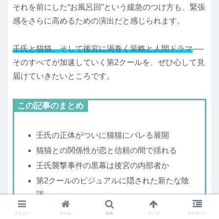
それを前にした“お風呂回”という緩急のつけ方も、緊張
感をさらに高めるための演出だと感じられます。
壬氏と猫猫、そして後宮に渦巻く策略と人間ドラマ
──
そのすべてが加速していく第2クールを、ぜひ心して見
届けていきたいところです。
この記事のまとめ
壬氏の正体がついに猫猫にバレる展開
猫猫との関係性が恋と信頼の間で揺れる
壬氏襲撃事件の黒幕は後宮の内部者か
第2クールのビジュアルに隠された新たな陰
謀
マオマオが手枷をはめられる衝撃シーン公開
メニュー
ホーム
検索
トップ
サイドバー