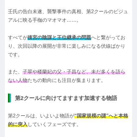
壬氏の告白未遂、襲撃事件の真相、第2クールのビジュ
アルに映る手枷のマオマオ……。
すべてが
後宮の陰謀と王位継承の問題
へと繋がってお
り、次回以降の展開が非常に楽しみになる伏線ばかり
です。
また、
子翠や楼蘭妃の父・子昌など、未だ多くを語ら
ない人物
たちの動向にも注目が集まります。
第2クールに向けてますます加速する物語
第2クールは、いよいよ物語が
“国家規模の謎”へと本格
的に突入
していくフェーズです。