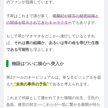
のファンが指摘しています。
子翠はこれまで謎が多く、
楼蘭妃や後宮の秘密組織と
の関係を暗示されてきたキャラクター
でもあります。
もし子翠がマオマオをどこかへ連行しているとすれ
ば、
それは裏の組織か、あるいは帝の命を帯びた任務
である可能性
も浮上します。
物語はついに核心へ突入か
第2クールのキービジュアルは、単なるビジュアルを超
えた
“未来の事件の予告”
であると考えられます。
これまで伏線として撒かれてきた猫猫の出生、壬氏の
血筋、後宮の対立──これらが一気に繋がる展開が待ち