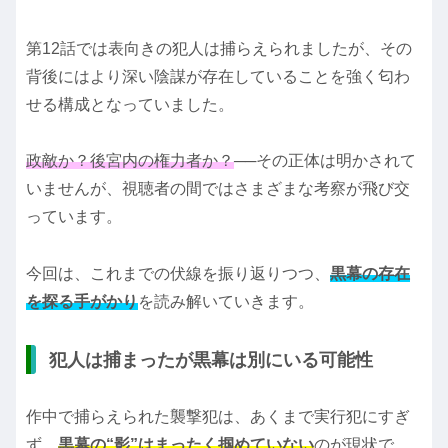
第12話では表向きの犯人は捕らえられましたが、その
背後にはより深い陰謀が存在していることを強く匂わ
せる構成となっていました。
政敵か？後宮内の権力者か？
──その正体は明かされて
いませんが、視聴者の間ではさまざまな考察が飛び交
っています。
今回は、これまでの伏線を振り返りつつ、
黒幕の存在
を探る手がかり
を読み解いていきます。
犯人は捕まったが黒幕は別にいる可能性
作中で捕らえられた襲撃犯は、あくまで実行犯にすぎ
ず、
黒幕の“影”はまったく掴めていない
のが現状で