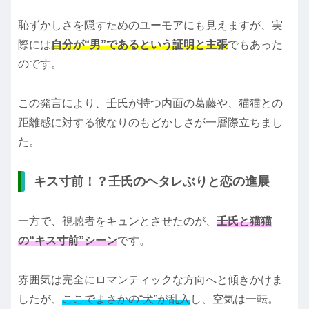
恥ずかしさを隠すためのユーモアにも見えますが、実
際には
自分が“男”であるという証明と主張
でもあった
のです。
この発言により、壬氏が持つ内面の葛藤や、猫猫との
距離感に対する彼なりのもどかしさが一層際立ちまし
た。
キス寸前！？壬氏のヘタレぶりと恋の進展
一方で、視聴者をキュンとさせたのが、
壬氏と猫猫
の“キス寸前”シーン
です。
雰囲気は完全にロマンティックな方向へと傾きかけま
したが、
ここでまさかの“犬”が乱入
し、空気は一転。