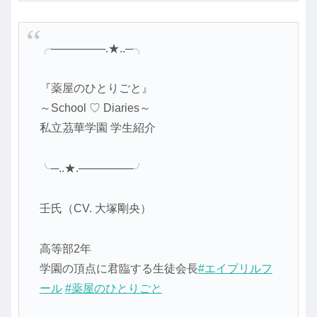
╭───────.★..─╮
『薬屋のひとりごと』
～School ♡ Diaries～
私立茘華学園 学生紹介
╰─..★.───────╯
壬氏（CV. 大塚剛央）
高等部2年
学園の頂点に君臨する生徒会長
#エイプリルフ
ール
#薬屋のひとりごと