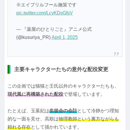
※エイプリルフール施策です
pic.twitter.com/LcyKDsGfsV
— 『薬屋のひとりごと』アニメ公式
(@kusuriya_PR)
April 1, 2025
主要キャラクターたちの意外な配役変更
この企画では猫猫と壬氏以外のキャラクターたちも、
現代風に再構築された配役
で登場しています。
たとえば、玉葉妃は
生徒会の会計
として冷静かつ理知
的な一面を見せ、高順は
物理教師という裏方ながらも
頼れる存在
として描かれています。