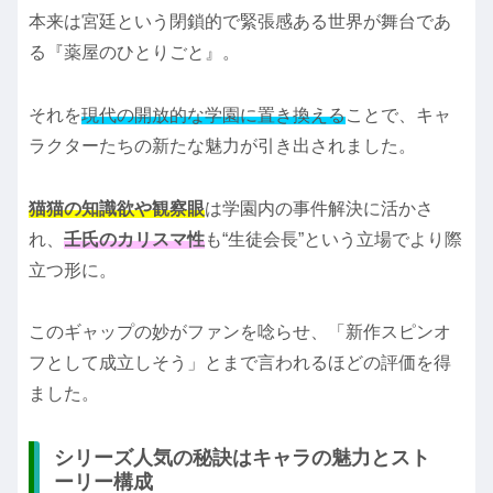
本来は宮廷という閉鎖的で緊張感ある世界が舞台であ
る『薬屋のひとりごと』。
それを
現代の開放的な学園に置き換える
ことで、キャ
ラクターたちの新たな魅力が引き出されました。
猫猫の知識欲や観察眼
は学園内の事件解決に活かさ
れ、
壬氏のカリスマ性
も“生徒会長”という立場でより際
立つ形に。
このギャップの妙がファンを唸らせ、「新作スピンオ
フとして成立しそう」とまで言われるほどの評価を得
ました。
シリーズ人気の秘訣はキャラの魅力とスト
ーリー構成