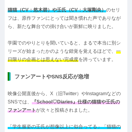
猫猫（CV：悠木碧）や壬氏（CV：大塚剛央）
のセリ
フは、原作ファンにとっては聞き慣れた声でありなが
ら、新たな舞台での掛け合いが新鮮に映りました。
学園でのやりとりを聞いていると、まるで本当に別シ
リーズが始まったかのような錯覚を覚えるほどで、
一
日限りの企画とは思えない完成度
を誇っています。
ファンアートやSNS反応が急増
映像公開直後から、X（旧Twitter）やInstagramなどの
SNSでは、
『School♡Diaries』仕様の猫猫や壬氏の
ファンアート
が次々と投稿されました。
「学生服姿の壬氏が想像以上に似合ってる」「猫猫の