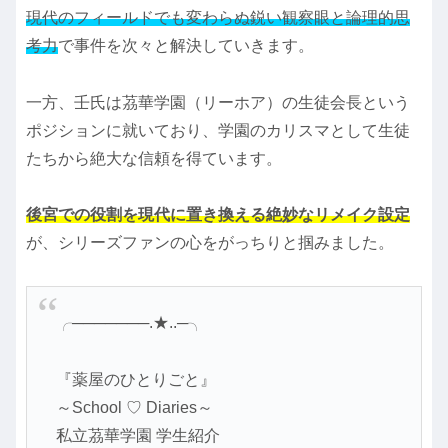
現代のフィールドでも変わらぬ鋭い観察眼と論理的思
考力
で事件を次々と解決していきます。
一方、壬氏は茘華学園（リーホア）の生徒会長という
ポジションに就いており、学園のカリスマとして生徒
たちから絶大な信頼を得ています。
後宮での役割を現代に置き換える絶妙なリメイク設定
が、シリーズファンの心をがっちりと掴みました。
╭───────.★..─╮
『薬屋のひとりごと』
～School ♡ Diaries～
私立茘華学園 学生紹介