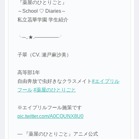
『薬屋のひとりごと』
～School ♡ Diaries～
私立茘華学園 学生紹介
╰─..★.───────╯
子翠（CV. 瀬戸麻沙美）
高等部1年
自由奔放で虫好きなクラスメイト
#エイプリル
フール
#薬屋のひとりごと
※エイプリルフール施策です
pic.twitter.com/A0CQUNX8U0
— 『薬屋のひとりごと』アニメ公式