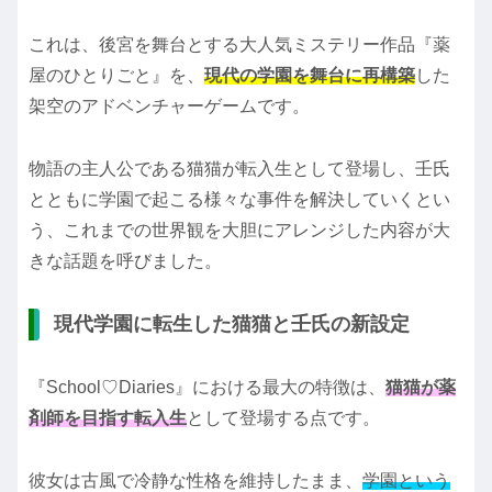
これは、後宮を舞台とする大人気ミステリー作品『薬
屋のひとりごと』を、
現代の学園を舞台に再構築
した
架空のアドベンチャーゲームです。
物語の主人公である猫猫が転入生として登場し、壬氏
とともに学園で起こる様々な事件を解決していくとい
う、これまでの世界観を大胆にアレンジした内容が大
きな話題を呼びました。
現代学園に転生した猫猫と壬氏の新設定
『School♡Diaries』における最大の特徴は、
猫猫が薬
剤師を目指す転入生
として登場する点です。
彼女は古風で冷静な性格を維持したまま、
学園という