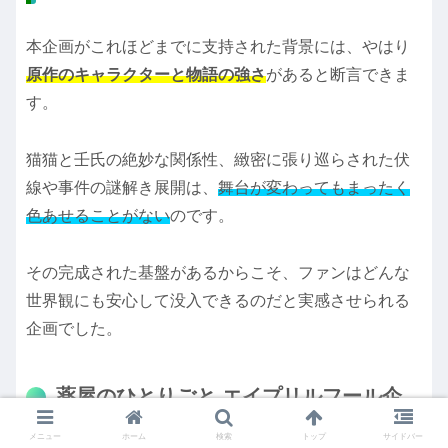
本企画がこれほどまでに支持された背景には、やはり
原作のキャラクターと物語の強さ
があると断言できま
す。
猫猫と壬氏の絶妙な関係性、緻密に張り巡らされた伏
線や事件の謎解き展開は、
舞台が変わってもまったく
色あせることがない
のです。
その完成された基盤があるからこそ、ファンはどんな
世界観にも安心して没入できるのだと実感させられる
企画でした。
薬屋のひとりごと エイプリルフール企
画のまとめ
メニュー
ホーム
検索
トップ
サイドバー