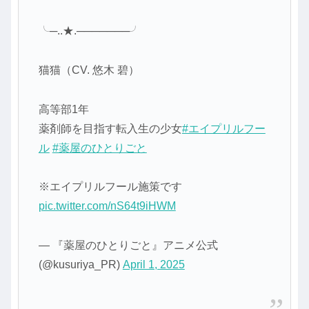
╰─..★.───────╯
猫猫（CV. 悠木 碧）
高等部1年
薬剤師を目指す転入生の少女
#エイプリルフー
ル
#薬屋のひとりごと
※エイプリルフール施策です
pic.twitter.com/nS64t9iHWM
— 『薬屋のひとりごと』アニメ公式
(@kusuriya_PR)
April 1, 2025