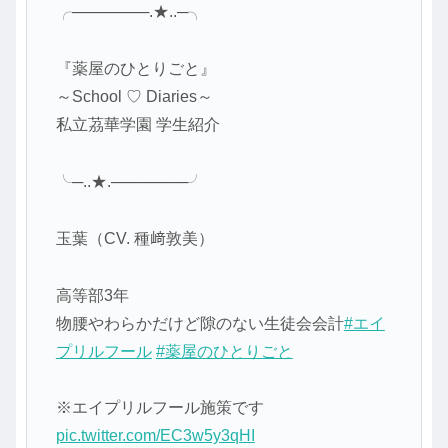
╭───────.★..─╮
『薬屋のひとりごと』
～School ♡ Diaries～
私立茘華学園 学生紹介
╰─..★.───────╯
玉葉（CV. 種﨑敦美）
高等部3年
物腰やわらかだけど隙のない生徒会会計
#エイ
プリルフール
#薬屋のひとりごと
※エイプリルフール施策です
pic.twitter.com/EC3w5y3qHI