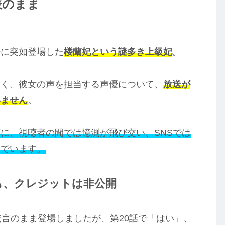
表のまま
ルに突如登場した
楼蘭妃という謎多き上級妃
。
なく、彼女の声を担当する声優について、
放送が
いません
。
に、視聴者の間では憶測が飛び交い、SNSでは
んでいます。
りも、クレジットは非公開
無言のまま登場しましたが、第20話で「はい」、