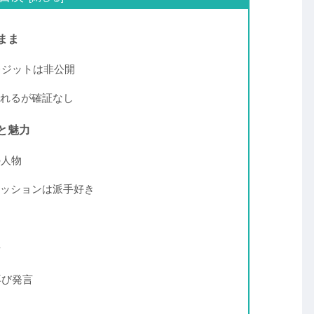
まま
レジットは非公開
れるが確証なし
と魅力
の人物
ッションは派手好き
言
再び発言