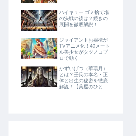
ハイキュー ゴミ捨て場
の決戦の後は？続きの
展開を徹底解説！
ジャイアントお嬢様が
TVアニメ化！40メート
ル美少女がタツノコプ
ロで動く
かずいげつ（華瑞月）
とは？壬氏の本名・正
体と出生の秘密を徹底
解説！【薬屋のひとり
ごと】