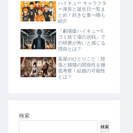
ハイキュー キャラクタ
ー身長と誕生日一覧ま
とめ！好きな食べ物も
紹介
『劇場版ハイキュー!!
ゴミ捨て場の決戦』で
の研磨が怖いと感じる
理由とは？
薬屋のひとりごと：陸
孫と猫猫の関係性を徹
底考察！結婚の可能性
とは？
検索
検索