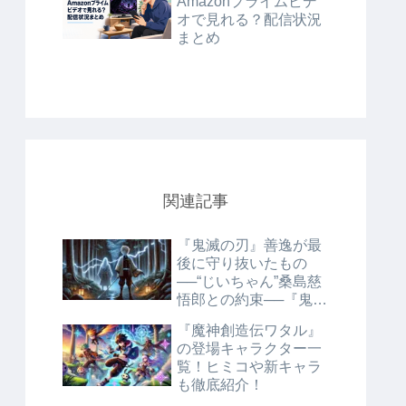
Amazonプライムビデ
オで見れる？配信状況
まとめ
関連記事
『鬼滅の刃』善逸が最
後に守り抜いたもの
──“じいちゃん”桑島慈
悟郎との約束──『鬼滅
の刃』獪岳との死闘に
『魔神創造伝ワタル』
見る、雷の呼吸の真
の登場キャラクター一
髄・火雷神
覧！ヒミコや新キャラ
も徹底紹介！