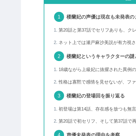
楼蘭妃の声優は現在も未発表の
第20話と第37話でセリフありも、ク
ネット上では瀬戸麻沙美説が有力視さ
楼蘭妃というキャラクターの謎
18歳ながら上級妃に抜擢された異例
性格は寡黙で感情を見せないが、ファ
楼蘭妃の登場回を振り返る
初登場は第14話、存在感を放つも無
第20話で初セリフ、そして第37話で
声優未発表の理由を考察