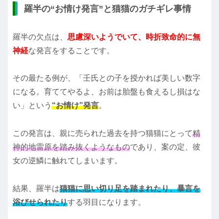
羅半の“お情け発言”と猫猫のガチギレ事情
羅半の欠点は、
思慮深いようでいて、時折致命的に無
神経
な発言をすることです。
その最たる例が、「壬氏との子を授かれば美しい数字
になる。育ててやるよ、お前は胎盤も食えるし損はな
い」という
“お情け”発言
。
この発言は、親に売られた過去を持つ猫猫にとって
精
神的地雷原を踏み抜くようなもの
であり、案の定、彼
女の逆鱗に触れてしまいます。
結果、羅半は
猫猫に思い切り足を踏まれたり、暴言を
浴びせられたり
する羽目になります。