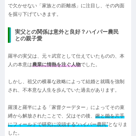
で欠かせない「家族との距離感」に注目し、その内面
を掘り下げていきます。
実父との関係は意外と良好？ハイパー農民
との親子愛
羅半の実父は、元々武官として仕えていたものの、本
人の本意は
農業に情熱を注ぐ人物
でした。
しかし、祖父の横暴な政略によって結婚と就職を強制
され、不本意な人生を歩んでいた過去があります。
羅漢と羅半による「家督クーデター」によってその束
縛から解放されたことで、父はその後、
鍬と鋤を片手
にフィールドで研究に没頭する“ハイパー農民”
となりま
した。