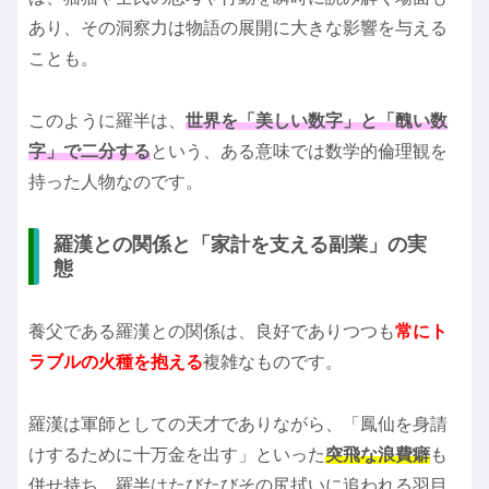
あり、その洞察力は物語の展開に大きな影響を与える
ことも。
このように羅半は、
世界を「美しい数字」と「醜い数
字」で二分する
という、ある意味では数学的倫理観を
持った人物なのです。
羅漢との関係と「家計を支える副業」の実
態
養父である羅漢との関係は、良好でありつつも
常にト
ラブルの火種を抱える
複雑なものです。
羅漢は軍師としての天才でありながら、「鳳仙を身請
けするために十万金を出す」といった
突飛な浪費癖
も
併せ持ち、羅半はたびたびその尻拭いに追われる羽目