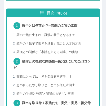
目次
羅半とは何者か？─異能の文官の素顔
羅の一族に生まれ、羅漢の養子となるまで
羅半の「数字で世界を見る」能力と天才的才覚
羅漢との関係と「家計を支える副業」の実態
猫猫との複雑な関係性─義兄妹にして凸凹コン
ビ
猫猫にとっては「兄を名乗る不審者」？
息の合ったやり取りと、どこか似た者同士
羅半の“お情け発言”と猫猫のガチギレ事情
羅半を取り巻く家族たち─実父・実兄・祖父母