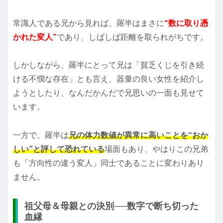
常識人である兄から見れば、羅半はまさに
“数に取り憑
かれた変人”
であり、しばしば距離を取られがちです。
しかしながら、羅半にとって兄は「貧乏くじを引き続
ける不憫な存在」とも言え、器量の良い女性を紹介し
ようとしたり、なんだかんだで兄思いの一面も見せて
います。
一方で、羅半は
兄の体力数値が異常に高いことを“おか
しい”と評して恐れている
場面もあり、やはりこの兄弟
も「方向性の違う変人」同士であることに変わりあり
ません。
祖父母＆母親との決別──数字で断ち切った
血縁