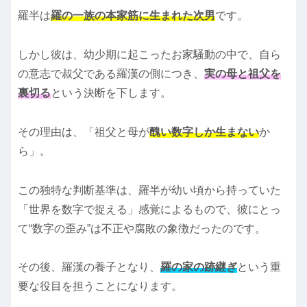
羅半は
羅の一族の本家筋に生まれた次男
です。
しかし彼は、幼少期に起こったお家騒動の中で、自ら
の意志で叔父である羅漢の側につき、
実の母と祖父を
裏切る
という決断を下します。
その理由は、「祖父と母が
醜い数字しか生まない
か
ら」。
この独特な判断基準は、羅半が幼い頃から持っていた
「世界を数字で捉える」感覚によるもので、彼にとっ
て“数字の歪み”は不正や腐敗の象徴だったのです。
その後、羅漢の養子となり、
羅の家の跡継ぎ
という重
要な役目を担うことになります。