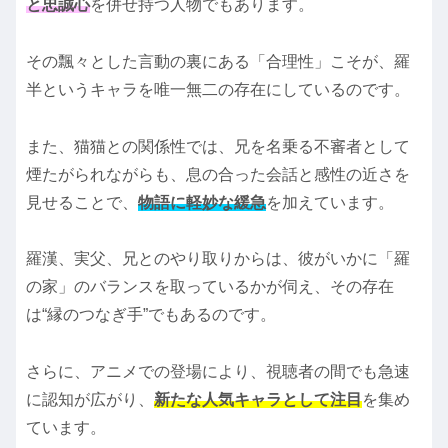
と忠誠心
を併せ持つ人物でもあります。
その飄々とした言動の裏にある「合理性」こそが、羅
半というキャラを唯一無二の存在にしているのです。
また、猫猫との関係性では、兄を名乗る不審者として
煙たがられながらも、息の合った会話と感性の近さを
見せることで、
物語に軽妙な緩急
を加えています。
羅漢、実父、兄とのやり取りからは、彼がいかに「羅
の家」のバランスを取っているかが伺え、その存在
は“縁のつなぎ手”でもあるのです。
さらに、アニメでの登場により、視聴者の間でも急速
に認知が広がり、
新たな人気キャラとして注目
を集め
ています。