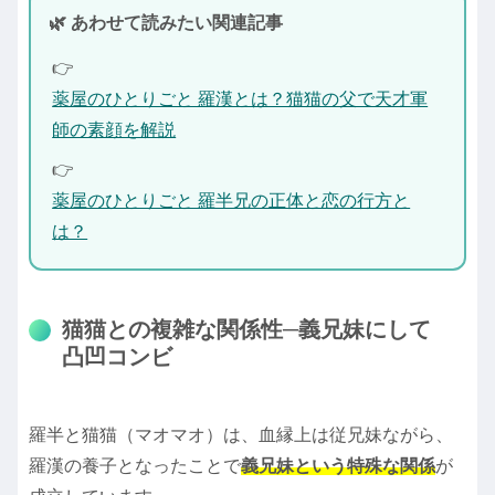
🌿 あわせて読みたい関連記事
👉
薬屋のひとりごと 羅漢とは？猫猫の父で天才軍
師の素顔を解説
👉
薬屋のひとりごと 羅半兄の正体と恋の行方と
は？
猫猫との複雑な関係性─義兄妹にして
凸凹コンビ
羅半と猫猫（マオマオ）は、血縁上は従兄妹ながら、
羅漢の養子となったことで
義兄妹という特殊な関係
が