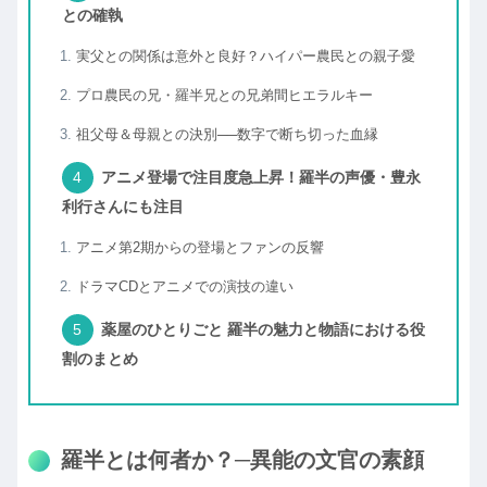
との確執
実父との関係は意外と良好？ハイパー農民との親子愛
プロ農民の兄・羅半兄との兄弟間ヒエラルキー
祖父母＆母親との決別──数字で断ち切った血縁
アニメ登場で注目度急上昇！羅半の声優・豊永
利行さんにも注目
アニメ第2期からの登場とファンの反響
ドラマCDとアニメでの演技の違い
薬屋のひとりごと 羅半の魅力と物語における役
割のまとめ
羅半とは何者か？─異能の文官の素顔