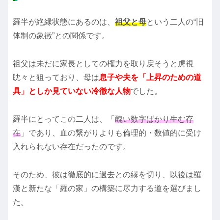
羅半が絶縁状態にあるのは、
祖父と母
という二人の“旧
体制の象徴”との関係です。
祖父は未だに家長としての権力を取り戻そうと虎視
眈々と狙っており、母は
息子や夫を「上昇のための道
具」としか見ていない冷徹な人物
でした。
羅半にとってこの二人は、「
醜い数字ばかり生む存
在
」であり、血の繋がりよりも倫理的・数値的に受け
入れられない存在だったのです。
そのため、彼は徹底的に過去との縁を切り、以後は羅
漢と新たな「羅の家」の構築に尽力する道を選びまし
た。