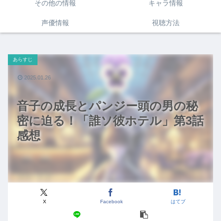
その他の情報
キャラ情報
声優情報
視聴方法
あらすじ
2025.01.26
音子の成長とパンジー頭の男の秘
密に迫る！「誰ソ彼ホテル」第3話
感想
X
Facebook
はてブ