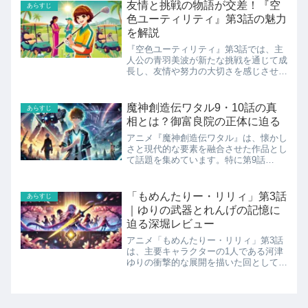
っています。第8話「告白。」では、初
友情と挑戦の物語が交差！『空
あらすじ
恋の感情を知ったナツ子が...
色ユーティリティ』第3話の魅力
を解説
『空色ユーティリティ』第3話では、主
人公の青羽美波が新たな挑戦を通じて成
長し、友情や努力の大切さを感じさせる
物語が展開されます。 茜遥から譲り受
けた「最強装備」で意気揚々とゴルフ練
習に臨む美波。しかし、現実的な練習費
魔神創造伝ワタル9・10話の真
あらすじ
用の壁に直面し、アルバイ...
相とは？御富良院の正体に迫る
アニメ『魔神創造伝ワタル』は、懐かし
さと現代的な要素を融合させた作品とし
て話題を集めています。特に第9話
「【切り抜き】御富良院が裏切り者すぎ
た！」と第10話「【永久保存版】ウソ
を見破る100の方法！？」は、シリーズ
「もめんたりー・リリィ」第3話
あらすじ
の中でも物語の核心に迫る重...
｜ゆりの武器とれんげの記憶に
迫る深堀レビュー
アニメ「もめんたりー・リリィ」第3話
は、主要キャラクターの1人である河津
ゆりの衝撃的な展開を描いた回として話
題となっています。本作では、ゆりがも
たらした影響やその武器が未来に示す可
能性、そしてれんげが抱える記憶の謎に
焦点が当てられています。...