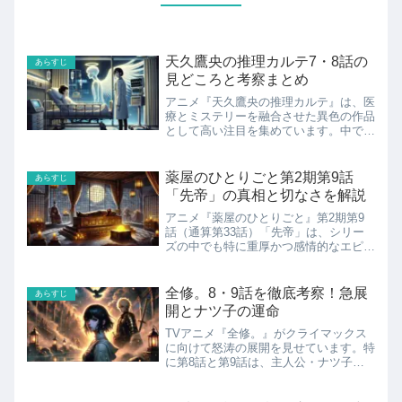
天久鷹央の推理カルテ7・8話の
あらすじ
見どころと考察まとめ
アニメ『天久鷹央の推理カルテ』は、医
療とミステリーを融合させた異色の作品
として高い注目を集めています。中でも
第7話「オーダーメイドの毒薬」と第8
話「天使の舞い降りる夜 前編」は、シ
リーズの中でも特に反響の大きい回とし
薬屋のひとりごと第2期第9話
あらすじ
て話題を呼んでいます。第...
「先帝」の真相と切なさを解説
アニメ『薬屋のひとりごと』第2期第9
話（通算第33話）「先帝」は、シリー
ズの中でも特に重厚かつ感情的なエピソ
ードとして多くの視聴者の心を揺さぶり
ました。今回は、先帝の遺体が腐らない
という不可解な現象の謎に迫ると同時
全修。8・9話を徹底考察！急展
あらすじ
に、皇太后・安氏と壬氏、そ...
開とナツ子の運命
TVアニメ『全修。』がクライマックス
に向けて怒涛の展開を見せています。特
に第8話と第9話は、主人公・ナツ子の
心の成長と運命を大きく左右する重要な
回として、視聴者の間で大きな話題とな