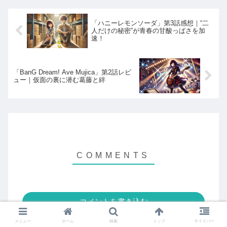
「ハニーレモンソーダ」第3話感想｜“二
人だけの秘密”が青春の甘酸っぱさを加
速！
「BanG Dream! Ave Mujica」第2話レビ
ュー｜仮面の裏に潜む葛藤と絆
コメントを書き込む
メニュー
ホーム
検索
トップ
サイドバー