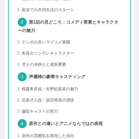
新居での共同生活のスタート
第1話の見どころ：コメディ要素とキャラクタ
ーの魅力
テンポの良いラブコメ展開
朱音のツンデレキャラクター
才人の冷静さと成長要素
声優陣の豪華キャスティング
桜森朱音役：矢野妃菜喜の魅力
北条才人役：坂田将吾の演技
脇役キャストの実力
原作との違いとアニメならではの表現
原作の雰囲気を再現した演出