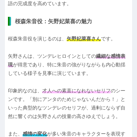
語の完成度を高めています。
桜森朱音役：矢野妃菜喜の魅力
桜森朱音役を演じるのは、
矢野妃菜喜さん
です。
矢野さんは、ツンデレヒロインとしての
繊細な感情表
現
が得意であり、特に朱音の強がりながらも内心動揺
している様子を見事に演じています。
印象的なのは、
才人への素直になれないセリフ
のシー
ンです。「別にアンタのためじゃないんだから！」と
いった典型的なツンデレのセリフが、過剰にならず自
然に響くのは矢野さんの技量の高さゆえでしょう。
また、
感情の変化
が多い朱音のキャラクターを表現す