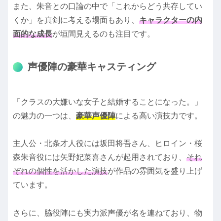
また、朱音との口論の中で「これからどう共存してい
くか」を真剣に考える場面もあり、
キャラクターの内
面的な成長
が垣間見えるのも注目です。
声優陣の豪華キャスティング
「クラスの大嫌いな女子と結婚することになった。」
の魅力の一つは、
豪華声優陣
による高い演技力です。
主人公・北条才人役には坂田将吾さん、ヒロイン・桜
森朱音役には矢野妃菜喜さんが起用されており、
それ
ぞれの個性を活かした演技
が作品の雰囲気を盛り上げ
ています。
さらに、脇役陣にも実力派声優が名を連ねており、物