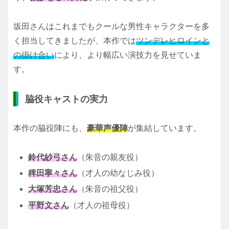
坂田さんはこれまでもクールな男性キャラクターを多
く担当してきましたが、本作では
ツンデレヒロインと
の掛け合い
により、より幅広い演技力を見せていま
す。
脇役キャストの実力
本作の脇役陣にも、
豪華声優陣
が集結しています。
鈴代紗弓さん
（朱音の親友役）
稗田寧々さん
（才人の幼なじみ役）
大塚芳忠さん
（朱音の祖父役）
平野文さん
（才人の祖母役）