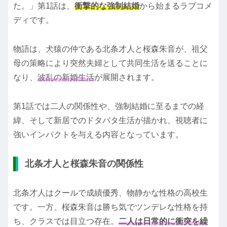
た。」第1話は、
衝撃的な強制結婚
から始まるラブコメ
ディです。
物語は、犬猿の仲である北条才人と桜森朱音が、祖父
母の策略により突然夫婦として共同生活を送ることに
なり、
波乱の新婚生活
が展開されます。
第1話では二人の関係性や、強制結婚に至るまでの経
緯、そして新居でのドタバタ生活が描かれ、視聴者に
強いインパクトを与える内容となっています。
北条才人と桜森朱音の関係性
北条才人はクールで成績優秀、物静かな性格の高校生
です。一方、桜森朱音は勝ち気でツンデレな性格を持
ち、クラスでは目立つ存在。
二人は日常的に衝突を繰