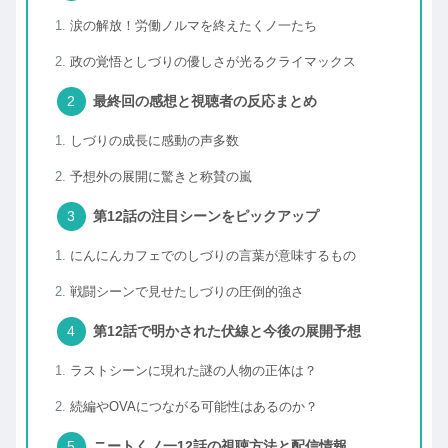
涙の解放！労働ノルマを終えたくノ一たち
政の覚悟としづりの優しさが光るクライマックス
最終回の感想と視聴者の反応まとめ
しづりの成長に感動の声多数
予想外の展開に驚きと称賛の嵐
第12話の注目シーンをピックアップ
にんにんカフェでのしづりの言葉が意味するもの
戦闘シーンで見せたしづりの圧倒的強さ
第12話で明かされた伏線と今後の展開予想
ラストシーンに現れた謎の人物の正体は？
続編やOVAにつながる可能性はあるのか？
ニートくノ一12話の視聴方法と配信情報