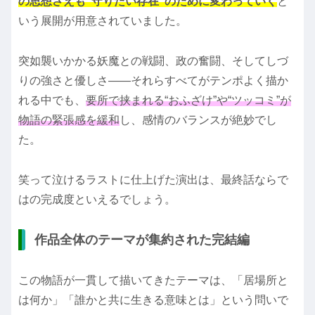
の思想さえも“守りたい存在”のために変わっていく
と
いう展開が用意されていました。
突如襲いかかる妖魔との戦闘、政の奮闘、そしてしづ
りの強さと優しさ――それらすべてがテンポよく描か
れる中でも、
要所で挟まれる“おふざけ”や“ツッコミ”が
物語の緊張感を緩和
し、感情のバランスが絶妙でし
た。
笑って泣けるラストに仕上げた演出は、最終話ならで
はの完成度といえるでしょう。
作品全体のテーマが集約された完結編
この物語が一貫して描いてきたテーマは、「居場所と
は何か」「誰かと共に生きる意味とは」という問いで