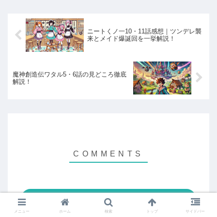
CIRSによって運営される...
ニートくノ一10・11話感想｜ツンデレ襲
来とメイド爆誕回を一挙解説！
魔神創造伝ワタル5・6話の見どころ徹底
解説！
コメントを書き込む
メニュー
ホーム
検索
トップ
サイドバー