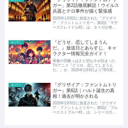
供たちに朗読を披露する日...
ガー」第2話徹底解説！ウイルス
兵器とテロ事件が描く緊張感
2025年1月8日に放送された『グリザイ
ア：ファントムトリガー』第2話「マザ
ーズクレイドル#2」は、タイガが巻き
込まれるテロ事件と、それに伴う緊張感
溢れる展開が視聴者を引き込みました。
本作では、美浜学園を舞台に、国際的な
『どうせ、恋してしまうん
あらすじ
陰謀やキャラクター同...
だ。』放送日とあらすじ、キャ
ラクター情報完全ガイド！
青春の甘酸っぱさと切なさが詰まった
TVアニメ『どうせ、恋してしまうん
だ。』が、2025年1月9日よりTBS系列
で放送開始となります。この作品は、幼
なじみの関係が次第に変化していく5人
の高校生たちの恋模様を描いた学園青春
『グリザイア：ファントムトリ
あらすじ
ストーリーです。原作は...
ガー』第6話｜ハルト誕生の真
相！過去が明かされる
2025年2月5日に放送された『グリザイ
ア：ファントムトリガー』第6話「ブル
ーエストブルー#1」は、シリーズの核
心に迫る重要なエピソードとなりまし
た。本作は『グリザイアの果実』から続
く美浜学園の物語であり、国の組織