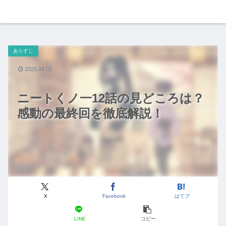
あらすじ
2025.04.02
ニートくノ一12話の見どころは？
感動の最終回を徹底解説！
X
Facebook
はてブ
LINE
コピー