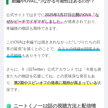
続編やOVAにつながる可能性はあるのか？
公式サイトではすでに
2025年3月27日公開のOVA「な
ぜかビーチでドギマギしました」
が発表されており、
本編後の物語も期待できます。
このOVAは本編では描ききれなかった“しづりたちの日
常の延長”を描くとのことで、
ラストの伏線が回収され
る可能性
もありそうです。
さらに、X（旧Twitter）公式アカウントでは「今後も彼
女たちの物語を応援してね」との意味深な発言もあ
り、
第2期やスピンオフの発表に期待が高まっている
状
況です。
ニートくノ一12話の視聴方法と配信情