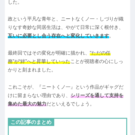
した。
政という平凡な青年と、ニートなくノ一・しづりが織
りなす奇妙な同居生活は、やがて日常に深く根付き、
互いに必要とし合う存在へと変化していきます
。
最終回ではその変化が明確に描かれ、
“ただの任
務”が“絆”へと昇華していった
ことが視聴者の心にしっ
かりと刻まれました。
これこそが、『ニートくノ一』という作品がギャグだ
けに留まらない理由であり、
シリーズを通して支持を
集めた最大の魅力
だといえるでしょう。
この記事のまとめ