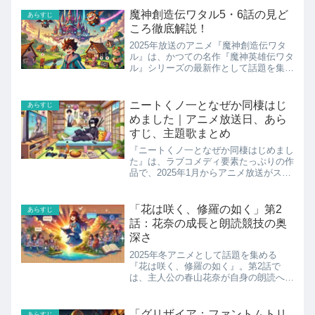
魔神創造伝ワタル5・6話の見ど
あらすじ
ころ徹底解説！
2025年放送のアニメ『魔神創造伝ワタ
ル』は、かつての名作『魔神英雄伝ワタ
ル』シリーズの最新作として話題を集め
ています。第5話「【秒で最終回】エン
ジョーダのアジトに参上だ！」と第6話
「【緊急謝罪】リュンリュンの黒歴
ニートくノ一となぜか同棲はじ
あらすじ
史！？」は、物語のテンポと...
めました｜アニメ放送日、あら
すじ、主題歌まとめ
『ニートくノ一となぜか同棲はじめまし
た』は、ラブコメディ要素たっぷりの作
品で、2025年1月からアニメ放送がスタ
ートします。本作は平凡なサラリーマン
とニートのくノ一が織りなすドタバタ同
棲生活を描いており、原作漫画ファンの
「花は咲く、修羅の如く」第2
あらすじ
間でも注目度が急上昇...
話：花奈の成長と朗読競技の奥
深さ
2025年冬アニメとして話題を集める
『花は咲く、修羅の如く』。第2話で
は、主人公の春山花奈が自身の朗読への
情熱と才能を再発見し、成長していく姿
が描かれています。 舞台となるのは人
口600人の小さな島、十鳴島。花奈は子
「グリザイア：ファントムトリ
あらすじ