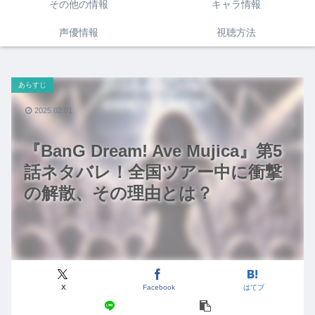
その他の情報
キャラ情報
声優情報
視聴方法
あらすじ
2025.02.01
『BanG Dream! Ave Mujica』第5
話ネタバレ！全国ツアー中に衝撃
の解散、その理由とは？
X
Facebook
はてブ