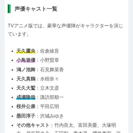
声優キャスト一覧
TVアニメ版では、豪華な声優陣がキャラクターを演じ
ています。
天久鷹央
：佐倉綾音
小鳥遊優
：小野賢章
鴻ノ池舞
：石見舞菜香
天久真鶴
：水樹奈々
天久大鷲
：立木文彦
成瀬隆哉
：諏訪部順一
桜井公康
：平田広明
墨田淳子
：沢城みゆき
その他キャスト
：竹内良太、富田美憂、大塚明