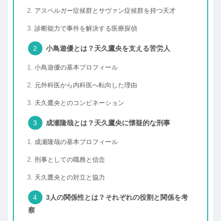
アスペルガー症候群とサヴァン症候群を持つ天才
診断能力で事件を解決する医療探偵
小鳥遊優とは？天久鷹央を支える苦労人
小鳥遊優の基本プロフィール
元外科医から内科医へ転向した理由
天久鷹央とのコンビネーション
成瀬隆哉とは？天久鷹央に懐疑的な刑事
成瀬隆哉の基本プロフィール
刑事としての職務と信念
天久鷹央との対立と協力
3人の関係性とは？それぞれの役割と関係を考
察