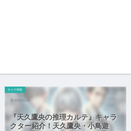
キャラ情報
2025.02.20
『天久鷹央の推理カルテ』キャラ
クター紹介！天久鷹央・小鳥遊