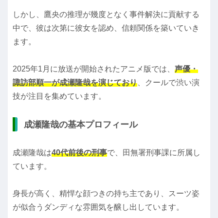
しかし、鷹央の推理が幾度となく事件解決に貢献する
中で、彼は次第に彼女を認め、信頼関係を築いていき
ます。
2025年1月に放送が開始されたアニメ版では、
声優・
諏訪部順一が成瀬隆哉を演じており
、クールで渋い演
技が注目を集めています。
成瀬隆哉の基本プロフィール
成瀬隆哉は
40代前後の刑事
で、田無署刑事課に所属し
ています。
身長が高く、精悍な顔つきの持ち主であり、スーツ姿
が似合うダンディな雰囲気を醸し出しています。