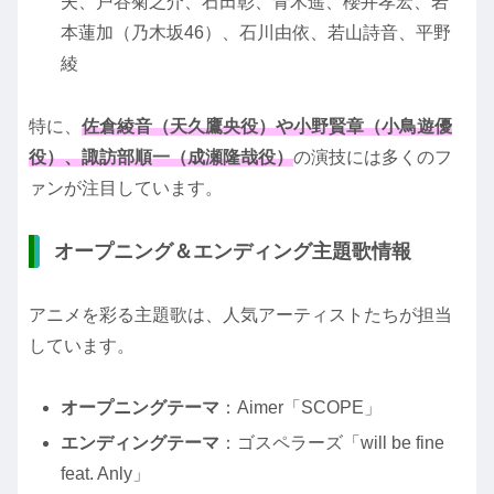
夫、戸谷菊之介、石田彰、青木遥、櫻井孝宏、岩
本蓮加（乃木坂46）、石川由依、若山詩音、平野
綾
特に、
佐倉綾音（天久鷹央役）や小野賢章（小鳥遊優
役）、諏訪部順一（成瀬隆哉役）
の演技には多くのフ
ァンが注目しています。
オープニング＆エンディング主題歌情報
アニメを彩る主題歌は、人気アーティストたちが担当
しています。
オープニングテーマ
：Aimer「SCOPE」
エンディングテーマ
：ゴスペラーズ「will be fine
feat. Anly」