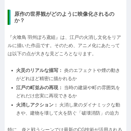
原作の世界観がどのように映像化されるの
か？
『火喰鳥 羽州ぼろ鳶組』は、江戸の火消し文化をリア
ルに描いた作品です。そのため、アニメ化にあたって
は以下の点が大きな見どころとなります。
火災のリアルな描写：
炎のエフェクトや煙の動き
がどれほど精密に描かれるか
江戸の町並みの再現：
当時の建築や町の雰囲気を
どれだけ忠実に再現できるか
火消しアクション：
火消し衆のダイナミックな動
きや、建物を壊して火を防ぐ「破壊消防」の迫力
特に、炎と戦うシーンでは最新のCG技術が活用される