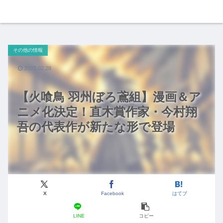
その他の情報
2025.02.28
【火喰鳥 羽州ぼろ鳶組】漫画＆ア
ニメ化決定！直木賞作家・今村翔
吾の代表作が新たな形で登場
X
Facebook
はてブ
LINE
コピー