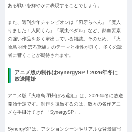
ある戦いを鮮やかに表現することでしょう。
また、週刊少年チャンピオンは『刃牙らへん』『魔入
りました！入間くん』『弱虫ペダル』など、熱血要素
の強い作品を多く輩出している雑誌。そのため、『火
喰鳥 羽州ぼろ鳶組』のテーマと相性が良く、多くの読
者に響くことが期待されます。
アニメ版の制作はSynergySP！2026年冬に
放送開始
アニメ版『火喰鳥 羽州ぼろ鳶組』は、2026年冬に放送
開始予定です。制作を担当するのは、数々の名作アニ
メを手掛けてきた「SynergySP」。
SynergySPは、アクションシーンやリアルな背景描写