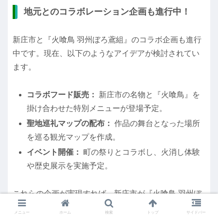
地元とのコラボレーション企画も進行中！
新庄市と『火喰鳥 羽州ぼろ鳶組』のコラボ企画も進行
中です。現在、以下のようなアイデアが検討されてい
ます。
コラボフード販売：
新庄市の名物と『火喰鳥』を
掛け合わせた特別メニューが登場予定。
聖地巡礼マップの配布：
作品の舞台となった場所
を巡る観光マップを作成。
イベント開催：
町の祭りとコラボし、火消し体験
や歴史展示を実施予定。
これらの企画が実現すれば、新庄市が『火喰鳥 羽州ぼ
ろ鳶組』のファンにとって欠かせないスポットとなる
メニュー
ホーム
検索
トップ
サイドバー