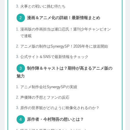
火事との戦いに挑む侍たち
漫画＆アニメ化の詳細！最新情報まとめ
漫画版の作画担当は瀬口忍氏！週刊少年チャンピオン
で連載
アニメ版の制作はSynergySP！2026年冬に放送開始
公式サイト＆SNSで最新情報をチェック
制作陣＆キャストは？期待が高まるアニメ版の
魅力
アニメ制作会社SynergySPの実績
声優陣の予想とファンの反応
原作の世界観がどのように映像化されるのか？
原作者・今村翔吾の想いとは？