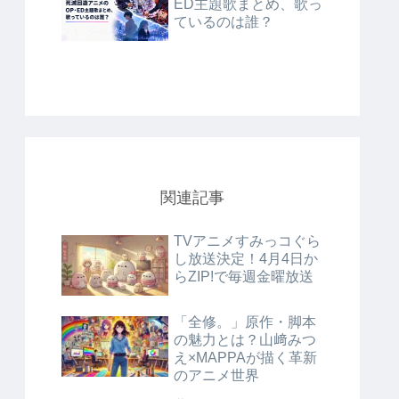
ED主題歌まとめ、歌っ
ているのは誰？
関連記事
TVアニメすみっコぐら
し放送決定！4月4日か
らZIP!で毎週金曜放送
「全修。」原作・脚本
の魅力とは？山﨑みつ
え×MAPPAが描く革新
のアニメ世界