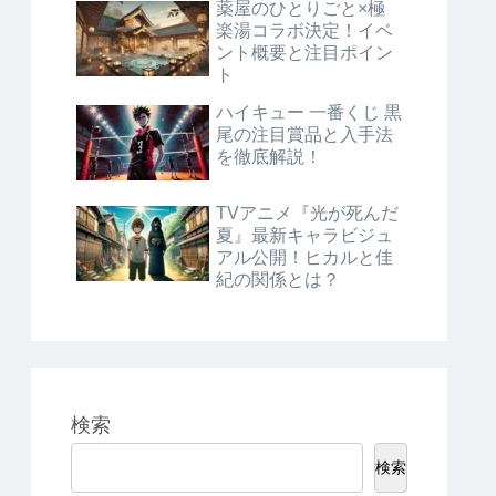
薬屋のひとりごと×極
楽湯コラボ決定！イベ
ント概要と注目ポイン
ト
ハイキュー 一番くじ 黒
尾の注目賞品と入手法
を徹底解説！
TVアニメ『光が死んだ
夏』最新キャラビジュ
アル公開！ヒカルと佳
紀の関係とは？
検索
検索