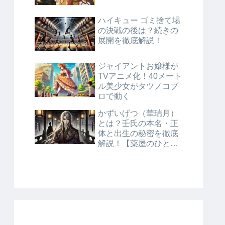
ハイキュー ゴミ捨て場
の決戦の後は？続きの
展開を徹底解説！
ジャイアントお嬢様が
TVアニメ化！40メート
ル美少女がタツノコプ
ロで動く
かずいげつ（華瑞月）
とは？壬氏の本名・正
体と出生の秘密を徹底
解説！【薬屋のひとり
ごと】