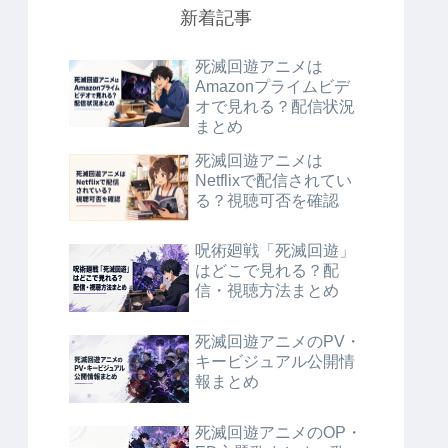
新着記事
死滅回遊アニメは
Amazonプライムビデ
オで見れる？配信状況
まとめ
死滅回遊アニメは
Netflixで配信されてい
る？視聴可否を確認
呪術廻戦「死滅回遊」
はどこで見れる？配
信・視聴方法まとめ
死滅回遊アニメのPV・
キービジュアル公開情
報まとめ
死滅回遊アニメのOP・