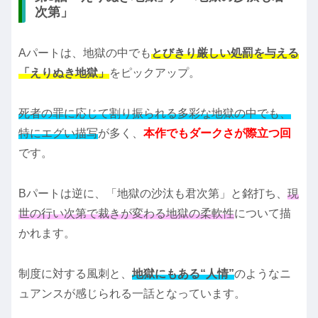
次第」
Aパートは、地獄の中でも
とびきり厳しい処罰を与える
「えりぬき地獄」
をピックアップ。
死者の罪に応じて割り振られる多彩な地獄の中でも、
特にエグい描写
が多く、
本作でもダークさが際立つ回
です。
Bパートは逆に、「地獄の沙汰も君次第」と銘打ち、
現
世の行い次第で裁きが変わる地獄の柔軟性
について描
かれます。
制度に対する風刺と、
地獄にもある“人情”
のようなニ
ュアンスが感じられる一話となっています。