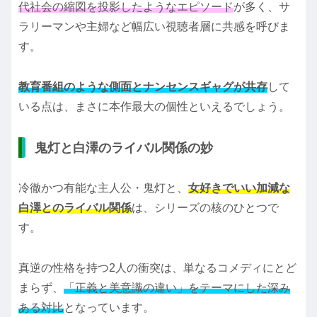
代社会の縮図を投影したようなエピソード
が多く、サ
ラリーマンや主婦など幅広い視聴者層に共感を呼びま
す。
教育番組のような側面とナンセンスギャグが共存
して
いる点は、まさに本作最大の個性といえるでしょう。
鬼灯と白澤のライバル関係の妙
冷徹かつ有能な主人公・鬼灯と、
女好きでいい加減な
白澤とのライバル関係
は、シリーズの核のひとつで
す。
真逆の性格を持つ2人の衝突は、単なるコメディにとど
まらず、
「正義と美意識の違い」をテーマにした深み
ある対比
となっています。