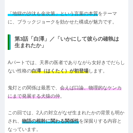
「地獄の沙汰も金次第」という言葉の本質
をテーマ
に、ブラックジョークを効かせた構成が魅力です。
第3話「白澤」／「いかにして彼らの確執は
生まれたか」
Aパートでは、天界の医者でありながら女好きでだらし
ない性格の
白澤（はくたく）が初登場
します。
鬼灯との関係は最悪で、
会えば口論、物理的なケンカ
にまで発展する犬猿の仲
。
この回では、2人の対立がなぜ生まれたかの背景も明か
され、
物語の根幹に関わる関係性
を深掘りする内容と
なっています。