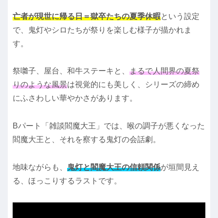
亡者が現世に帰る日＝獄卒たちの夏季休暇
という設定
で、鬼灯やシロたちが祭りを楽しむ様子が描かれま
す。
祭囃子、屋台、和牛ステーキと、
まるで人間界の夏祭
りのような風景
は視覚的にも美しく、シリーズの締め
にふさわしい華やかさがあります。
Bパート「雑談閻魔大王」では、喉の調子が悪くなった
閻魔大王と、それを察する鬼灯の会話劇。
地味ながらも、
鬼灯と閻魔大王の信頼関係
が垣間見え
る、ほっこりするラストです。