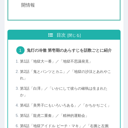
開情報
目次
鬼灯の冷徹 第壱期のあらすじを話数ごとに紹介
第1話「地獄大一番」／「地獄不思議発見」
第2話「鬼とパンツとカニ」／「地獄の沙汰とあれやこ
れ」
第3話「白澤」／「いかにして彼らの確執は生まれた
か」
第4話「美男子にもいろいろある」／「かちかぢごく」
第5話「龍虎二重奏」／「精神的運動会」
第6話「地獄アイドル ピーチ・マキ」／「右腕と左腕