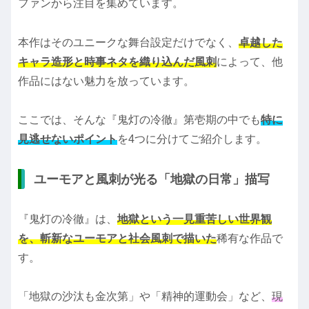
ファンから注目を集めています。
本作はそのユニークな舞台設定だけでなく、
卓越した
キャラ造形と時事ネタを織り込んだ風刺
によって、他
作品にはない魅力を放っています。
ここでは、そんな『鬼灯の冷徹』第壱期の中でも
特に
見逃せないポイント
を4つに分けてご紹介します。
ユーモアと風刺が光る「地獄の日常」描写
『鬼灯の冷徹』は、
地獄という一見重苦しい世界観
を、斬新なユーモアと社会風刺で描いた
稀有な作品で
す。
「地獄の沙汰も金次第」や「精神的運動会」など、
現