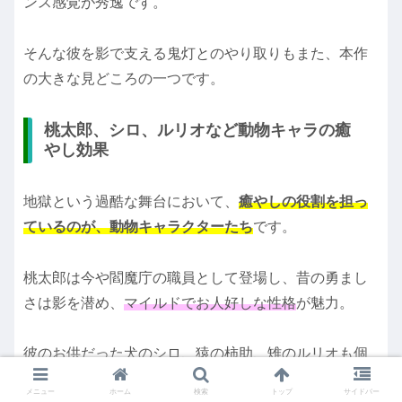
ンス感覚が秀逸です。
そんな彼を影で支える鬼灯とのやり取りもまた、本作
の大きな見どころの一つです。
桃太郎、シロ、ルリオなど動物キャラの癒
やし効果
地獄という過酷な舞台において、
癒やしの役割を担っ
ているのが、動物キャラクターたち
です。
桃太郎は今や閻魔庁の職員として登場し、昔の勇まし
さは影を潜め、
マイルドでお人好しな性格
が魅力。
彼のお供だった犬のシロ、猿の柿助、雉のルリオも個
性が強く、それぞれが地獄の日常に温もりを与えてい
メニュー
ホーム
検索
トップ
サイドバー