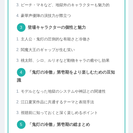
ピーチ・マキなど、地獄外のキャラクターも魅力的
豪華声優陣の演技力が際立つ
登場キャラクターの個性と魅力
主人公・鬼灯の圧倒的な有能さと冷徹さ
閻魔大王のギャップが生む笑い
桃太郎、シロ、ルリオなど動物キャラの癒やし効果
「鬼灯の冷徹」第壱期をより楽しむための豆知
識
モデルとなった地獄のシステムや神話との関連性
江口夏実作品に共通するテーマと表現手法
視聴前に知っておくと深く楽しめるポイント
「鬼灯の冷徹」第壱期の総まとめ