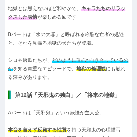
地獄とは思えないほど和やかで、
キャラたちのリラッ
クスした表情
が楽しめる回です。
Bパートは「氷の大罪」と呼ばれる冷酷な亡者の処遇
と、それを見張る地獄の犬たちが登場。
シロや唐瓜たちが、
どのように“罪”と向き合っているの
か
を知る貴重なエピソードで、
地獄の倫理観
にも触れ
る深みがあります。
第12話「天邪鬼の独白」／「将来の地獄」
Aパートは「天邪鬼」という妖怪が主人公。
本音を言えず反発する性質
を持つ天邪鬼の心理描写