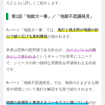
ろとともに詳しくご紹介します。
第1話「地獄大一番」／「地獄不思議発見」
Aパート「地獄大一番」では、
鬼灯と桃太郎が地獄の針
山で繰り広げる真剣勝負
が描かれます。
本来は恐怖の処刑場である針山が、
カードバトルの舞
台として使われる
というギャップが非常にユニーク
で、シリーズの持つ独特な雰囲気を早速味わえる内容
です。
Bパート「地獄不思議発見」では、地獄のさまざまな構
造や習慣について鬼灯が解説する形で紹介されます。
地獄の多様性と奥深さをユーモラスに描いている
のが