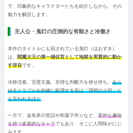
で、印象的なキャラクターたちを紹介しながら、その
魅力を解説します。
主人公・鬼灯の圧倒的な有能さと冷徹さ
本作のタイトルにも冠されている鬼灯（ほおずき）
は、
閻魔大王の第一補佐官として地獄を実質的に動か
す存在
です。
冷静沈着、完璧主義、非情な判断力を併せ持ち、
あら
ゆるトラブルを的確に処理する姿は「理想の上司」と
も言われるほど
。
一方で、金魚草の世話や和菓子作りなど、
意外な趣味
を持つ多面的なキャラ
でもあり、そこに人間味がにじ
みます。