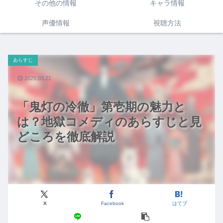
その他の情報
キャラ情報
声優情報
視聴方法
あらすじ
2025.03.21
「鬼灯の冷徹」第壱期の魅力と
は？地獄コメディのあらすじと見
どころを徹底解説
X
Facebook
はてブ