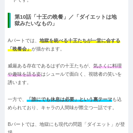
第10話「十王の晩餐」／「ダイエットは地
獄みたいなもの」
Aパートでは、
地獄を統べる十王たちが一堂に会する
「晩餐会」
が描かれます。
威厳ある存在であるはずの十王たちが、
気さくに料理
や趣味を語る姿
はシュールで面白く、視聴者の笑いを
誘います。
一方で、
「誰にでも休息は必要」という裏テーマ
も込
められており、キャラの人間味が際立つ一話です。
Bパートでは、地獄にも現代の問題「ダイエット」が登
場。