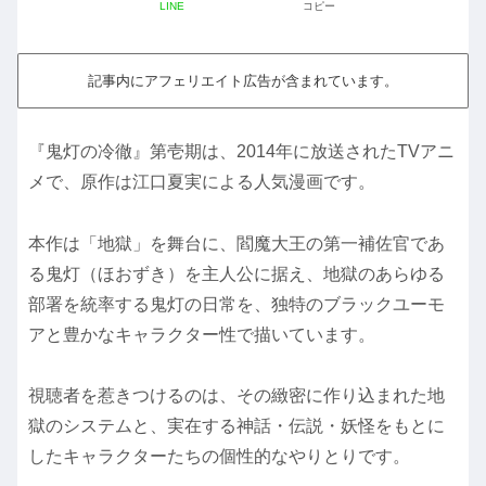
LINE
コピー
記事内にアフェリエイト広告が含まれています。
『鬼灯の冷徹』第壱期は、2014年に放送されたTVアニ
メで、原作は江口夏実による人気漫画です。
本作は「地獄」を舞台に、閻魔大王の第一補佐官であ
る鬼灯（ほおずき）を主人公に据え、地獄のあらゆる
部署を統率する鬼灯の日常を、独特のブラックユーモ
アと豊かなキャラクター性で描いています。
視聴者を惹きつけるのは、その緻密に作り込まれた地
獄のシステムと、実在する神話・伝説・妖怪をもとに
したキャラクターたちの個性的なやりとりです。