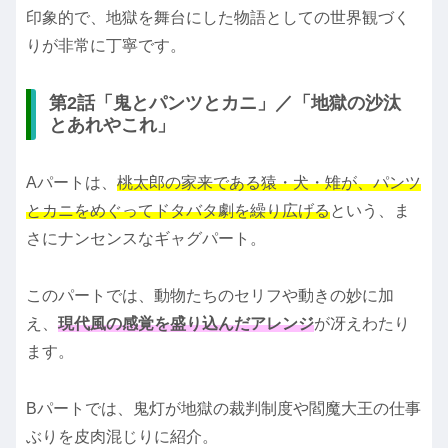
印象的で、地獄を舞台にした物語としての世界観づく
りが非常に丁寧です。
第2話「鬼とパンツとカニ」／「地獄の沙汰
とあれやこれ」
Aパートは、
桃太郎の家来である猿・犬・雉が、パンツ
とカニをめぐってドタバタ劇を繰り広げる
という、ま
さにナンセンスなギャグパート。
このパートでは、動物たちのセリフや動きの妙に加
え、
現代風の感覚を盛り込んだアレンジ
が冴えわたり
ます。
Bパートでは、鬼灯が地獄の裁判制度や閻魔大王の仕事
ぶりを皮肉混じりに紹介。