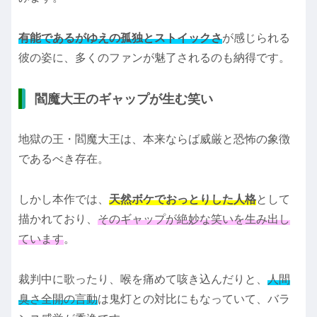
有能であるがゆえの孤独とストイックさ
が感じられる
彼の姿に、多くのファンが魅了されるのも納得です。
閻魔大王のギャップが生む笑い
地獄の王・閻魔大王は、本来ならば威厳と恐怖の象徴
であるべき存在。
しかし本作では、
天然ボケでおっとりした人格
として
描かれており、
そのギャップが絶妙な笑いを生み出し
ています
。
裁判中に歌ったり、喉を痛めて咳き込んだりと、
人間
臭さ全開の言動
は鬼灯との対比にもなっていて、バラ