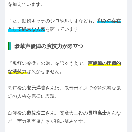
を加えています。
また、動物キャラのシロやルリオなども、
和みの存在
として絶大な人気
を誇っています。
豪華声優陣の演技力が際立つ
『鬼灯の冷徹』の魅力を語るうえで、
声優陣の圧倒的
な演技力
は欠かせません。
鬼灯役の
安元洋貴
さんは、低音ボイスで冷静沈着な鬼
灯の人格を完璧に表現。
白澤役の
遊佐浩二
さん、閻魔大王役の
長嶝高士
さんな
ど、実力派声優たちが揃い踏みです。