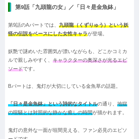
第9話「九頭龍の女」／「日々是金魚鉢」
第9話のAパートでは、
九頭龍（くずりゅう）という妖
怪の伝説をベースにした女性キャラ
が登場。
妖艶で謎めいた雰囲気が漂いながらも、どこかコミカ
ルで親しみやすく、
キャラクターの奥深さが光るエピ
ソード
です。
Bパートは、鬼灯が大切にしている金魚草の話題。
「日々是金魚鉢」という詩的なタイトル
の通り、
地獄
の喧騒とは対照的な静かな癒しの時間
が描かれます。
鬼灯の意外な一面が垣間見える、ファン必見のエピソ
ードです。