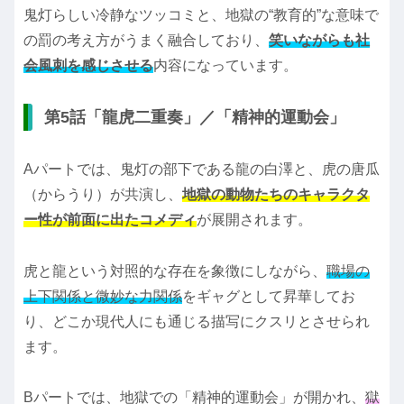
鬼灯らしい冷静なツッコミと、地獄の“教育的”な意味で
の罰の考え方がうまく融合しており、
笑いながらも社
会風刺を感じさせる
内容になっています。
第5話「龍虎二重奏」／「精神的運動会」
Aパートでは、鬼灯の部下である龍の白澤と、虎の唐瓜
（からうり）が共演し、
地獄の動物たちのキャラクタ
ー性が前面に出たコメディ
が展開されます。
虎と龍という対照的な存在を象徴にしながら、
職場の
上下関係と微妙な力関係
をギャグとして昇華してお
り、どこか現代人にも通じる描写にクスリとさせられ
ます。
Bパートでは、地獄での「精神的運動会」が開かれ、
獄