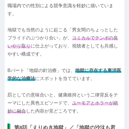
職場内での性別による競争意識を軽妙に描いていま
す。
地獄でも当然のように起こる「男女間のちょっとした
プライドのぶつかり合い」が、
コミカルでテンポの良
いやり取り
に仕上がっており、視聴者としても共感し
やすい構成です。
Bパート「地獄の針治療」では、
地獄に存在する東洋医
学的な治療法
にスポットを当てています。
罰としての意味合いと、健康維持という二律背反をテ
ーマにした異色エピソードで、
ユーモアとホラーが絶
妙に融合
した内容が見どころです。
第8話「えりぬき地獄」／「地獄の沙汰も君