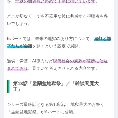
を、
地獄の価値観と絡めて丁寧に描いています
。
どこか切なく、でも不器用な彼に共感する視聴者も多
いでしょう。
Bパートでは、未来の地獄のあり方について、
鬼灯と部
下たちが会議
を開くという設定で展開。
過労・労基・AI導入など
現代社会の風刺が随所に仕込
まれており
、見ていて考えさせられる内容です。
第13話「盂蘭盆地獄祭」／「雑談閻魔大
王」
シリーズ最終話となる第13話は、地獄最大のお祭り
「盂蘭盆地獄祭」がAパートに登場。