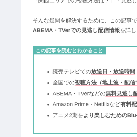
「関西エリアでの視聴方法は？」「見逃
そんな疑問を解決するために、この記事
ABEMA・TVerでの見逃し配信情報
を詳し
この記事を読むとわかること
読売テレビでの
放送日・放送時間
全国での
視聴方法（地上波・配信
ABEMA・TVerなどの
無料見逃し
Amazon Prime・Netflixなど
有料配
アニメ2期を
より楽しむためのBlu