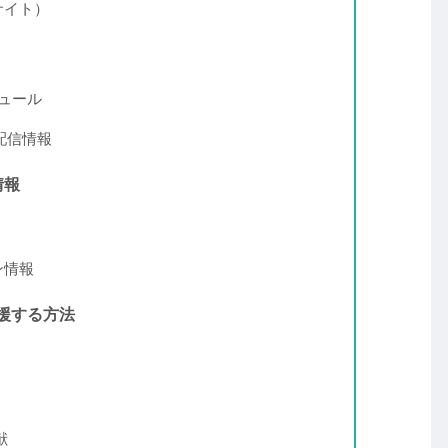
サイト）
ジュール
有料配信情報
情報
ン情報
援する方法
献