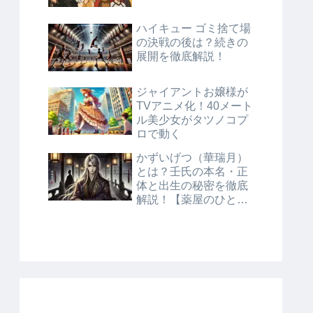
ハイキュー ゴミ捨て場
の決戦の後は？続きの
展開を徹底解説！
ジャイアントお嬢様が
TVアニメ化！40メート
ル美少女がタツノコプ
ロで動く
かずいげつ（華瑞月）
とは？壬氏の本名・正
体と出生の秘密を徹底
解説！【薬屋のひとり
ごと】