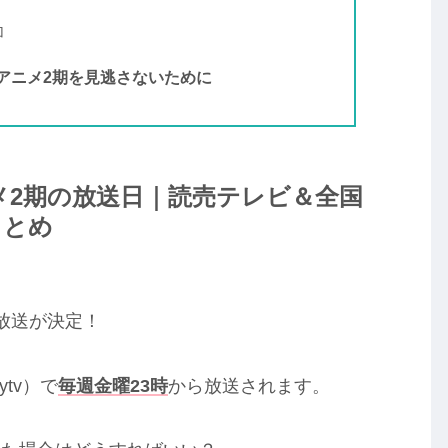
加
アニメ2期を見逃さないために
メ2期の放送日｜読売テレビ＆全国
まとめ
放送が決定！
tv）で
毎週金曜23時
から放送されます。