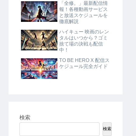
「全修。」最新配信情
報！各種動画サービス
と放送スケジュールを
徹底解説
ハイキュー 映画のレン
タルはいつから？ゴミ
捨て場の決戦も配信
中！
TO BE HERO X 配信ス
ケジュール完全ガイド
検索
検索