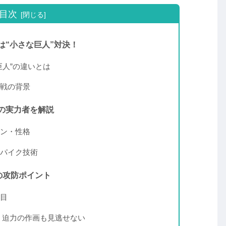
目次
は“小さな巨人”対決！
巨人”の違いとは
戦の背景
の実力者を解説
ン・性格
パイク技術
”の攻防ポイント
目
I.G、迫力の作画も見逃せない