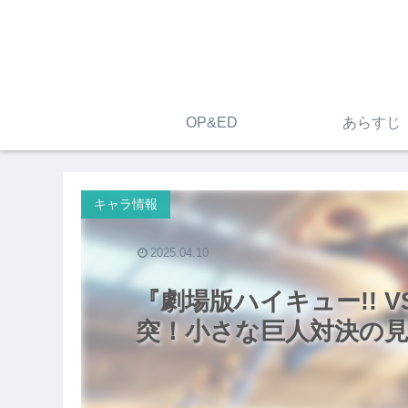
OP&ED
あらすじ
キャラ情報
2025.04.10
『劇場版ハイキュー!! 
突！小さな巨人対決の