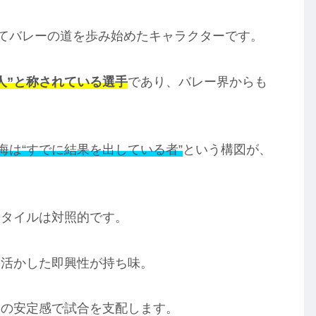
れてバレーの道を歩み始めたキャラクターです。
人”と称されている選手
であり、バレー界からも
海は“すでに結果を出している者”
という構図が、
スタイルは対照的です。
を活かした即興性が持ち味。
ーの安定感で試合を支配します。