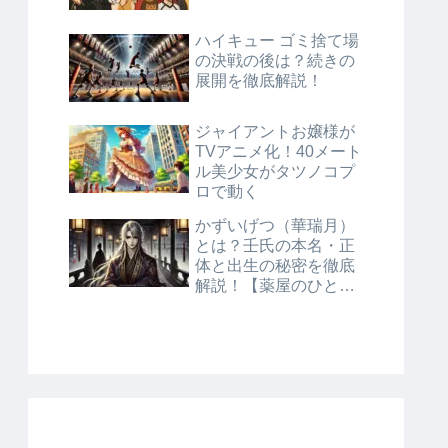
ハイキュー ゴミ捨て場
の決戦の後は？続きの
展開を徹底解説！
ジャイアントお嬢様が
TVアニメ化！40メート
ル美少女がタツノコプ
ロで動く
かずいげつ（華瑞月）
とは？壬氏の本名・正
体と出生の秘密を徹底
解説！【薬屋のひとり
ごと】