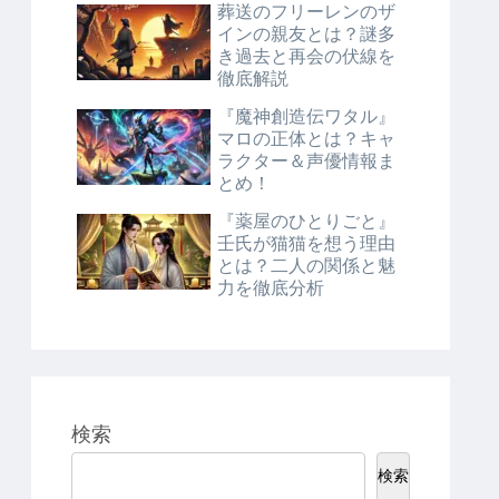
葬送のフリーレンのザ
インの親友とは？謎多
き過去と再会の伏線を
徹底解説
『魔神創造伝ワタル』
マロの正体とは？キャ
ラクター＆声優情報ま
とめ！
『薬屋のひとりごと』
壬氏が猫猫を想う理由
とは？二人の関係と魅
力を徹底分析
検索
検索