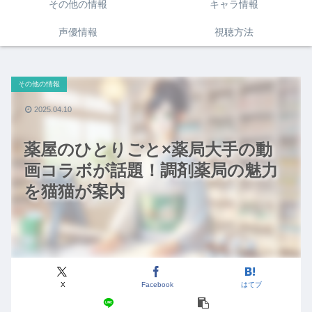
その他の情報
キャラ情報
声優情報
視聴方法
その他の情報
2025.04.10
薬屋のひとりごと×薬局大手の動
画コラボが話題！調剤薬局の魅力
を猫猫が案内
X
Facebook
はてブ