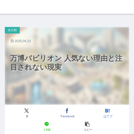
未分類
2025.04.23
万博パビリオン 人気ない理由と注
目されない現実
X
Facebook
はてブ
LINE
コピー