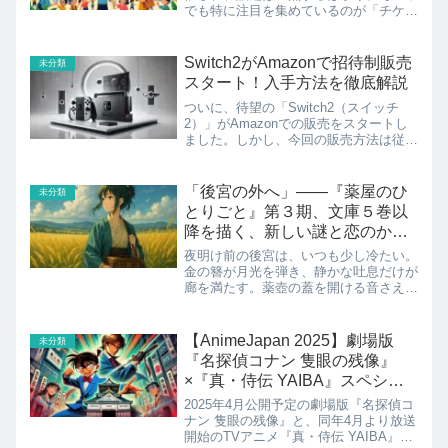
でも特に注目を集めているのが「チケッ
トプレゼントキャンペーン」です。各種
企業や自治体、公式プロジェクトによっ
て、万博の入場券が無料で手に入るチャ
Switch2がAmazonで招待制販売
未分類
ンスが続々と登場してい...
スタート！入手方法を徹底解説
ついに、待望の「Switch2（スイッチ
2）」がAmazonでの販売をスタートし
ました。しかし、今回の販売方法は従来
と異なり、「招待制販売」という特別な
方式が採用されています。この招待制販
売は、単に「カートに入れて購入」する
「後宮の外へ」――『薬屋のひ
未分類
だけではなく、A...
とりごと』第３期、文庫５巻以
降を描く、新しい謎と恋のかた
ち
夜明け前の後宮は、いつも少し冷たい。
金の簪が月光を弾き、静かな吐息だけが
廊を満たす。薬壺の蓋を開ける音さえ、
祈りのように響いていた。その世界の中
で、猫猫はいつも“薬の匂い”に包まれて
いた――。『薬屋のひとりごと』第３期
【AnimeJapan 2025】劇場版
未分類
が、2026年秋に放送...
『名探偵コナン 隻眼の残像』
×『真・侍伝 YAIBA』スペシャ
ルコラボステージ開催決定！
2025年4月公開予定の劇場版『名探偵コ
ナン 隻眼の残像』と、同年4月より放送
開始のTVアニメ『真・侍伝 YAIBA』