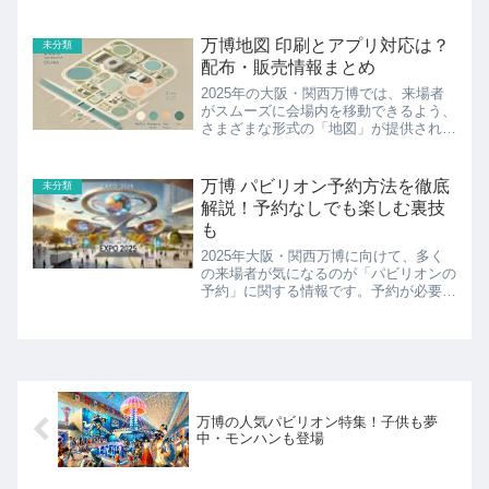
が、夢のコラボレーションを実現しま
す。このスペシャルコラボステージは、
日本最大級のアニメイベント
万博地図 印刷とアプリ対応は？
未分類
「AnimeJapan 2...
配布・販売情報まとめ
2025年の大阪・関西万博では、来場者
がスムーズに会場内を移動できるよう、
さまざまな形式の「地図」が提供されて
います。公式サイトでダウンロードでき
るPDF地図を印刷して使いたい人、スマ
ホで確認できる地図アプリを探している
万博 パビリオン予約方法を徹底
未分類
人、そして現地で販売...
解説！予約なしでも楽しむ裏技
も
2025年大阪・関西万博に向けて、多く
の来場者が気になるのが「パビリオンの
予約」に関する情報です。予約が必要な
パビリオン、不要で自由に入れるパビリ
オン、それぞれに違いがあるため、事前
の準備が体験の満足度を大きく左右しま
す。「予約はどこまで必...
万博の人気パビリオン特集！子供も夢
中・モンハンも登場