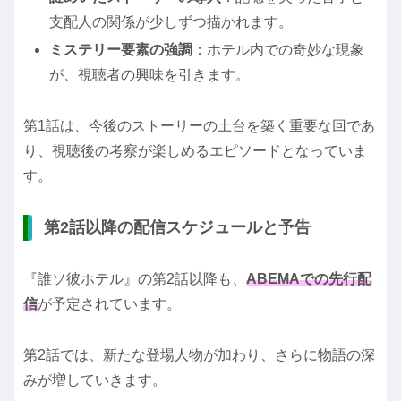
支配人の関係が少しずつ描かれます。
ミステリー要素の強調
：ホテル内での奇妙な現象
が、視聴者の興味を引きます。
第1話は、今後のストーリーの土台を築く重要な回であ
り、視聴後の考察が楽しめるエピソードとなっていま
す。
第2話以降の配信スケジュールと予告
『誰ソ彼ホテル』の第2話以降も、
ABEMAでの先行配
信
が予定されています。
第2話では、新たな登場人物が加わり、さらに物語の深
みが増していきます。