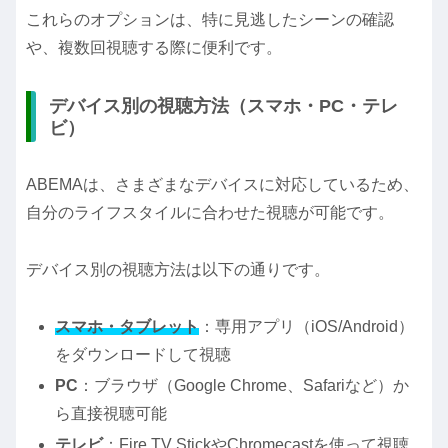
これらのオプションは、特に見逃したシーンの確認
や、複数回視聴する際に便利です。
デバイス別の視聴方法（スマホ・PC・テレ
ビ）
ABEMAは、さまざまなデバイスに対応しているため、
自分のライフスタイルに合わせた視聴が可能です。
デバイス別の視聴方法は以下の通りです。
スマホ・タブレット
：専用アプリ（iOS/Android）
をダウンロードして視聴
PC
：ブラウザ（Google Chrome、Safariなど）か
ら直接視聴可能
テレビ
：Fire TV StickやChromecastを使って視聴