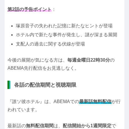
第2話の予告ポイント
：
塚原音子の失われた記憶に新たなヒントが登場
ホテル内で新たな事件が発生し、謎が深まる展開
支配人の過去に関する伏線が登場
今後の展開が気になる方は、
毎週金曜日22時30分
の
ABEMA先行配信をお見逃しなく。
各話の配信期間と視聴期限
『誰ソ彼ホテル』は、ABEMAでの
最新話無料配信
が行
われています。
最新話の
無料配信期間
は、
配信開始から1週間限定
で