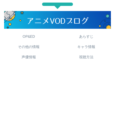
OP&ED
あらすじ
その他の情報
キャラ情報
声優情報
視聴方法