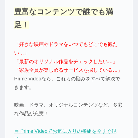
豊富なコンテンツで誰でも満
足！
「好きな映画やドラマをいつでもどこでも観た
い…」
「最新のオリジナル作品をチェックしたい…」
「家族全員が楽しめるサービスを探している…」
Prime Videoなら、これらの悩みをすべて解決で
きます。
映画、ドラマ、オリジナルコンテンツなど、多彩
な作品が充実！
⇒ Prime Videoでお気に入りの番組を今すぐ視