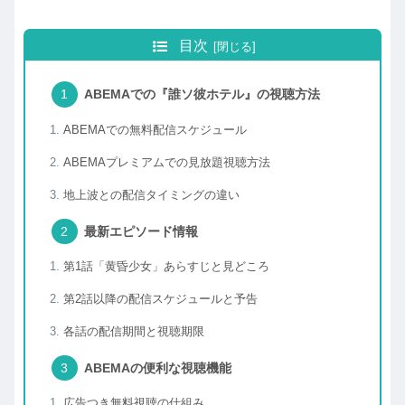
目次
ABEMAでの『誰ソ彼ホテル』の視聴方法
ABEMAでの無料配信スケジュール
ABEMAプレミアムでの見放題視聴方法
地上波との配信タイミングの違い
最新エピソード情報
第1話「黄昏少女」あらすじと見どころ
第2話以降の配信スケジュールと予告
各話の配信期間と視聴期限
ABEMAの便利な視聴機能
広告つき無料視聴の仕組み