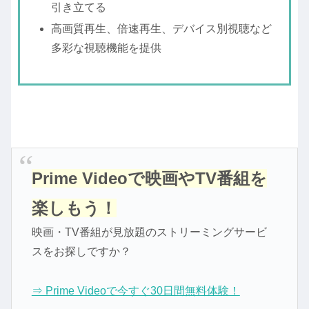
引き立てる
高画質再生、倍速再生、デバイス別視聴など
多彩な視聴機能を提供
Prime Videoで映画やTV番組を
楽しもう！
映画・TV番組が見放題のストリーミングサービ
スをお探しですか？
⇒ Prime Videoで今すぐ30日間無料体験！