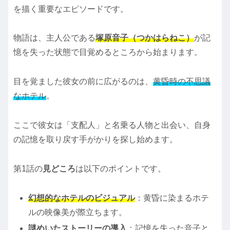
を描く重要なエピソードです。
物語は、主人公である
塚原音子（つかはらねこ）
が記
憶を失った状態で目覚めるところから始まります。
目を覚ました彼女の前に広がるのは、
黄昏時の不思議
なホテル
。
ここで彼女は「支配人」と名乗る人物と出会い、自身
の記憶を取り戻す手がかりを探し始めます。
第1話の
見どころ
は以下のポイントです。
幻想的なホテルのビジュアル
：黄昏に染まるホテ
ルの映像美が際立ちます。
謎めいたストーリーの導入
：記憶を失った音子と