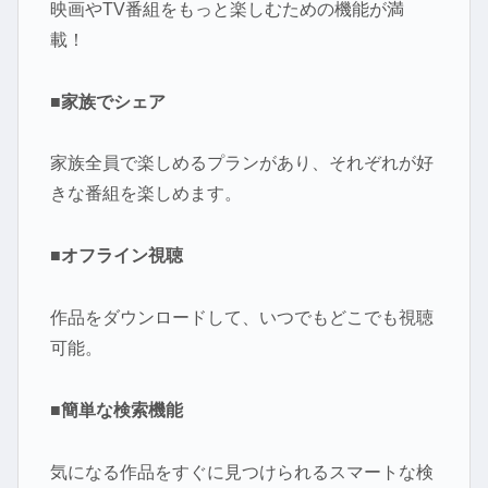
映画やTV番組をもっと楽しむための機能が満
載！
■家族でシェア
家族全員で楽しめるプランがあり、それぞれが好
きな番組を楽しめます。
■オフライン視聴
作品をダウンロードして、いつでもどこでも視聴
可能。
■簡単な検索機能
気になる作品をすぐに見つけられるスマートな検