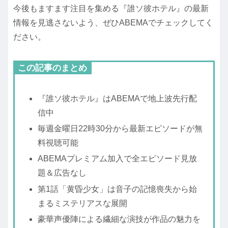
今後もますます注目を集める『誰ソ彼ホテル』の最新
情報を見逃さないよう、ぜひABEMAでチェックしてく
ださい。
この記事のまとめ
『誰ソ彼ホテル』はABEMAで地上波先行配
信中
毎週金曜日22時30分から最新エピソードが無
料視聴可能
ABEMAプレミアム加入で全エピソード見放
題＆広告なし
第1話「黄昏少女」は音子の記憶喪失から始
まるミステリアスな展開
豪華声優陣による繊細な演技が作品の魅力を