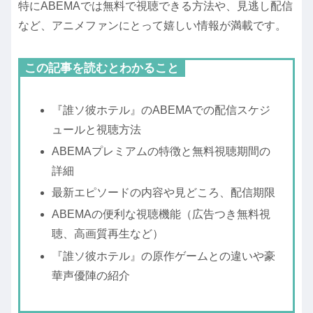
特にABEMAでは無料で視聴できる方法や、見逃し配信
など、アニメファンにとって嬉しい情報が満載です。
この記事を読むとわかること
『誰ソ彼ホテル』のABEMAでの配信スケジ
ュールと視聴方法
ABEMAプレミアムの特徴と無料視聴期間の
詳細
最新エピソードの内容や見どころ、配信期限
ABEMAの便利な視聴機能（広告つき無料視
聴、高画質再生など）
『誰ソ彼ホテル』の原作ゲームとの違いや豪
華声優陣の紹介