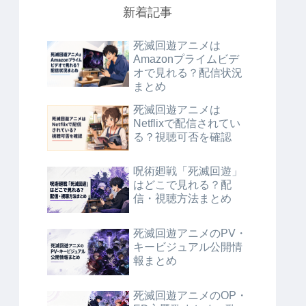
新着記事
死滅回遊アニメは
Amazonプライムビデ
オで見れる？配信状況
まとめ
死滅回遊アニメは
Netflixで配信されてい
る？視聴可否を確認
呪術廻戦「死滅回遊」
はどこで見れる？配
信・視聴方法まとめ
死滅回遊アニメのPV・
キービジュアル公開情
報まとめ
死滅回遊アニメのOP・