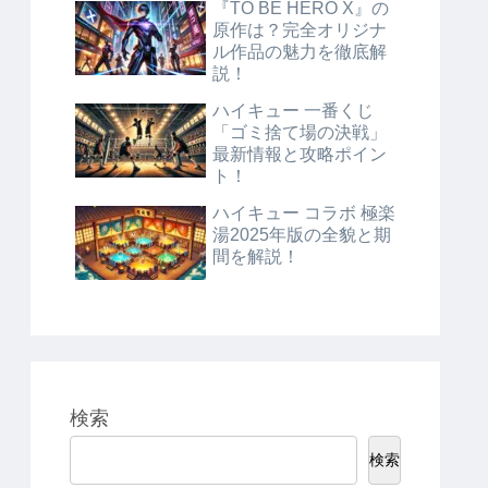
『TO BE HERO X』の
原作は？完全オリジナ
ル作品の魅力を徹底解
説！
ハイキュー 一番くじ
「ゴミ捨て場の決戦」
最新情報と攻略ポイン
ト！
ハイキュー コラボ 極楽
湯2025年版の全貌と期
間を解説！
検索
検索