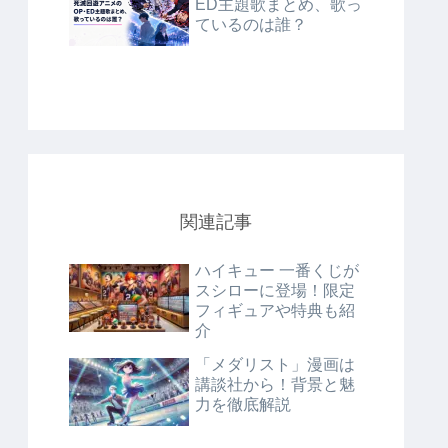
ED主題歌まとめ、歌っ
ているのは誰？
関連記事
ハイキュー 一番くじが
スシローに登場！限定
フィギュアや特典も紹
介
「メダリスト」漫画は
講談社から！背景と魅
力を徹底解説