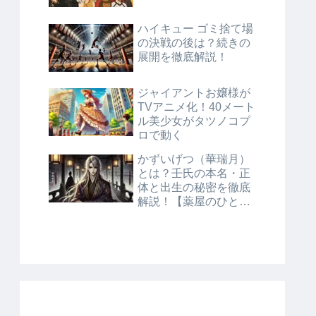
ハイキュー ゴミ捨て場
の決戦の後は？続きの
展開を徹底解説！
ジャイアントお嬢様が
TVアニメ化！40メート
ル美少女がタツノコプ
ロで動く
かずいげつ（華瑞月）
とは？壬氏の本名・正
体と出生の秘密を徹底
解説！【薬屋のひとり
ごと】