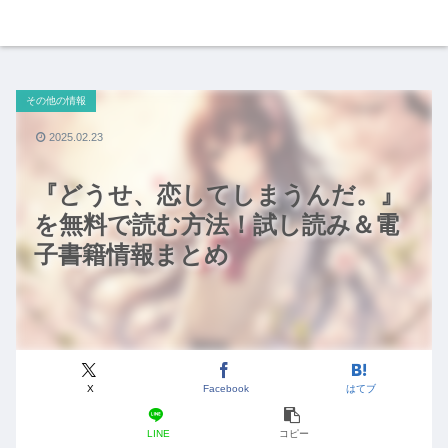
その他の情報
2025.02.23
『どうせ、恋してしまうんだ。』
を無料で読む方法！試し読み＆電
子書籍情報まとめ
X
Facebook
はてブ
LINE
コピー