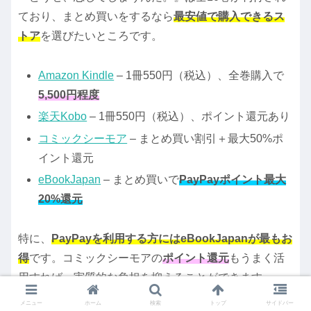
ており、まとめ買いをするなら
最安値で購入できるス
トア
を選びたいところです。
Amazon Kindle
– 1冊550円（税込）、全巻購入で
5,500円程度
楽天Kobo
– 1冊550円（税込）、ポイント還元あり
コミックシーモア
– まとめ買い割引＋最大50%ポ
イント還元
eBookJapan
– まとめ買いで
PayPayポイント最大
20%還元
特に、
PayPayを利用する方にはeBookJapanが最もお
得
です。コミックシーモアの
ポイント還元
もうまく活
用すれば、実質的な負担を抑えることができます。
メニュー
ホーム
検索
トップ
サイドバー