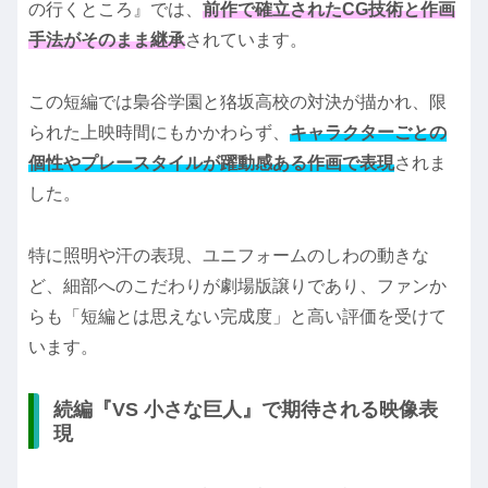
の行くところ』では、
前作で確立されたCG技術と作画
手法がそのまま継承
されています。
この短編では梟谷学園と狢坂高校の対決が描かれ、限
られた上映時間にもかかわらず、
キャラクターごとの
個性やプレースタイルが躍動感ある作画で表現
されま
した。
特に照明や汗の表現、ユニフォームのしわの動きな
ど、細部へのこだわりが劇場版譲りであり、ファンか
らも「短編とは思えない完成度」と高い評価を受けて
います。
続編『VS 小さな巨人』で期待される映像表
現