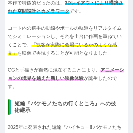
本作で特徴的だったのは、
3Dレイアウトにより構築さ
れた空間設計とカメラワーク
です。
コート内の選手の動線やボールの軌道をリアルタイム
でシミュレーションし、それを土台に作画を重ねてい
くことで、
「観客が実際に会場にいるかのような感
覚」
を映像で再現することが可能となりました。
CGと手描きが自然に混在することにより、
アニメーシ
ョンの境界を越えた新しい映像体験
が誕生したので
す。
短編『バケモノたちの行くところ』への技
術継承
2025年に発表された短編『ハイキュー!! バケモノたち