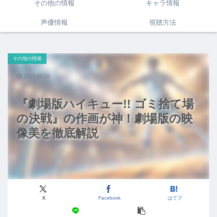
その他の情報
キャラ情報
声優情報
視聴方法
その他の情報
2025.04.10
『劇場版ハイキュー!! ゴミ捨て場
の決戦』の作画が神！劇場版の映
像美を徹底解説
X
Facebook
はてブ