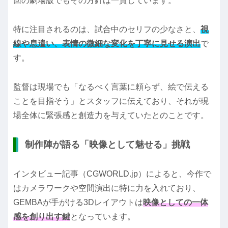
回の劇場版でもその方針は一貫しています。
特に注目されるのは、試合中のセリフの少なさと、
視
線や息遣い、表情の微細な変化を丁寧に見せる演出
で
す。
監督は現場でも「なるべく言葉に頼らず、絵で伝える
ことを目指そう」とスタッフに伝えており、それが現
場全体に緊張感と創造力を与えていたとのことです。
制作陣が語る「映像として魅せる」挑戦
インタビュー記事（CGWORLD.jp）によると、今作で
はカメラワークや空間演出に特に力を入れており、
GEMBAが手がける3Dレイアウトは
映像としての一体
感を創り出す鍵
となっています。