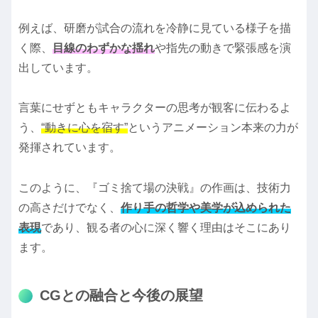
例えば、研磨が試合の流れを冷静に見ている様子を描
く際、
目線のわずかな揺れ
や指先の動きで緊張感を演
出しています。
言葉にせずともキャラクターの思考が観客に伝わるよ
う、
“動きに心を宿す”
というアニメーション本来の力が
発揮されています。
このように、『ゴミ捨て場の決戦』の作画は、技術力
の高さだけでなく、
作り手の哲学や美学が込められた
表現
であり、観る者の心に深く響く理由はそこにあり
ます。
CGとの融合と今後の展望