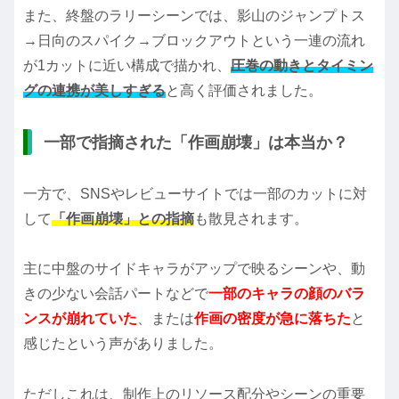
また、終盤のラリーシーンでは、影山のジャンプトス
→日向のスパイク→ブロックアウトという一連の流れ
が1カットに近い構成で描かれ、
圧巻の動きとタイミン
グの連携が美しすぎる
と高く評価されました。
一部で指摘された「作画崩壊」は本当か？
一方で、SNSやレビューサイトでは一部のカットに対
して
「作画崩壊」との指摘
も散見されます。
主に中盤のサイドキャラがアップで映るシーンや、動
きの少ない会話パートなどで
一部のキャラの顔のバラ
ンスが崩れていた
、または
作画の密度が急に落ちた
と
感じたという声がありました。
ただしこれは、制作上のリソース配分やシーンの重要