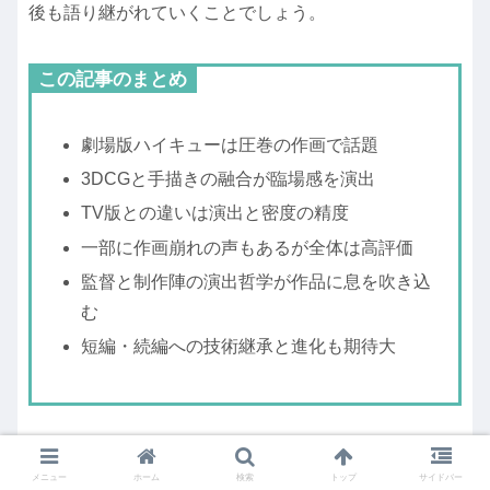
後も語り継がれていくことでしょう。
この記事のまとめ
劇場版ハイキューは圧巻の作画で話題
3DCGと手描きの融合が臨場感を演出
TV版との違いは演出と密度の精度
一部に作画崩れの声もあるが全体は高評価
監督と制作陣の演出哲学が作品に息を吹き込
む
短編・続編への技術継承と進化も期待大
メニュー
ホーム
検索
トップ
サイドバー