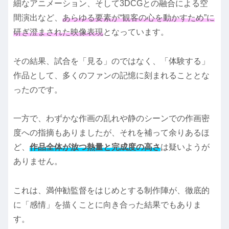
細なアニメーション、そして3DCGとの融合による空
間演出など、
あらゆる要素が“観客の心を動かすため”に
研ぎ澄まされた映像表現
となっています。
その結果、試合を「見る」のではなく、「体験する」
作品として、多くのファンの記憶に刻まれることとな
ったのです。
一方で、わずかな作画の乱れや静のシーンでの作画密
度への指摘もありましたが、それを補って余りあるほ
ど、
作品全体が放つ熱量と完成度の高さ
は疑いようが
ありません。
これは、満仲勧監督をはじめとする制作陣が、徹底的
に「感情」を描くことに向き合った結果でもありま
す。