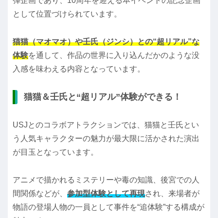
弾企画であり、10周年を迎える本イベントの記念企画
として位置づけられています。
猫猫（マオマオ）や壬氏（ジンシ）との“超リアル”な
体験
を通して、作品の世界に入り込んだかのような没
入感を味わえる内容となっています。
猫猫＆壬氏と“超リアル”体験ができる！
USJとのコラボアトラクションでは、猫猫と壬氏とい
う人気キャラクターの魅力が最大限に活かされた演出
が目玉となっています。
アニメで描かれるミステリーや毒の知識、後宮での人
間関係などが、
参加型体験として再現
され、来場者が
物語の登場人物の一員として事件を“追体験”する構成が