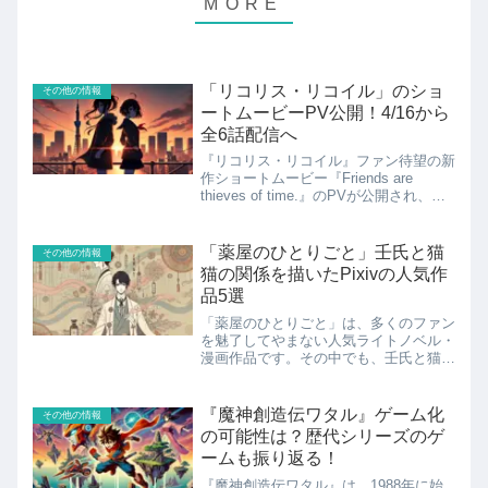
「リコリス・リコイル」のショ
その他の情報
ートムービーPV公開！4/16から
全6話配信へ
『リコリス・リコイル』ファン待望の新
作ショートムービー『Friends are
thieves of time.』のPVが公開され、
2025年4月16日（水）からの配信が正式
に発表されました。このショートムービ
ーは全6話構成で、アニプレック...
「薬屋のひとりごと」壬氏と猫
その他の情報
猫の関係を描いたPixivの人気作
品5選
「薬屋のひとりごと」は、多くのファン
を魅了してやまない人気ライトノベル・
漫画作品です。その中でも、壬氏と猫猫
という二人のキャラクターの微妙な関係
性は、ファンの心を掴んで離しません。
Pixivには、二人の関係を深く掘り下げ
『魔神創造伝ワタル』ゲーム化
その他の情報
た数多くの創作作品...
の可能性は？歴代シリーズのゲ
ームも振り返る！
『魔神創造伝ワタル』は、1988年に始