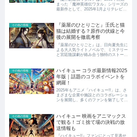
まった「魔神英雄伝ワタル」シリーズの
最新作として、2025年1月よりテレビ東
京系列で放送がスタートしました。シリ
ーズとしては約27年ぶりとなる新作ア
ニメで、主人公・星部ワタルが異世界
『薬屋のひとりごと』壬氏と猫
その他の情報
「宙部界」で魔神「龍...
猫は結婚する？原作の伏線と今
後の展開を徹底考察
『薬屋のひとりごと』は、日向夏先生に
よる大人気ライトノベルで、ミステリー
と宮廷陰謀劇が絡み合う独特のストーリ
ーが魅力です。主人公・猫猫（マオマ
オ）は、薬の知識を活かしながら後宮で
の事件を解決していきます。一方、彼女
ハイキュー コラボ最新情報2025
その他の情報
に強い関心を持つ壬氏（じん...
年版｜話題のコラボイベントを
網羅！
2025年もアニメ「ハイキュー!!」は、さ
まざまな企業や施設とのコラボレーショ
ンを展開し、多くのファンを魅了してい
ます。2024年末から2025年春にかけ
て、全国のカラオケチェーンやアパレル
店舗、大型施設とのコラボイベントが
ハイキュー 映画をアニマックス
その他の情報
次々に開催され、...
で観る！ゴミ捨て場の決戦の放
送情報も
『ハイキュー!!』ファンにとって見逃せ