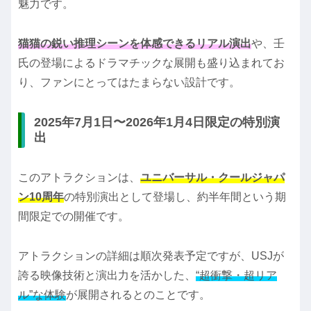
魅力です。
猫猫の鋭い推理シーンを体感できるリアル演出
や、壬
氏の登場によるドラマチックな展開も盛り込まれてお
り、ファンにとってはたまらない設計です。
2025年7月1日〜2026年1月4日限定の特別演
出
このアトラクションは、
ユニバーサル・クールジャパ
ン10周年
の特別演出として登場し、約半年間という期
間限定での開催です。
アトラクションの詳細は順次発表予定ですが、USJが
誇る映像技術と演出力を活かした、
“超衝撃・超リア
ル”な体験
が展開されるとのことです。