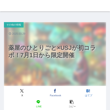
その他の情報
2025.03.29
薬屋のひとりごと×USJが初コラ
ボ！7月1日から限定開催
X
Facebook
はてブ
LINE
コピー