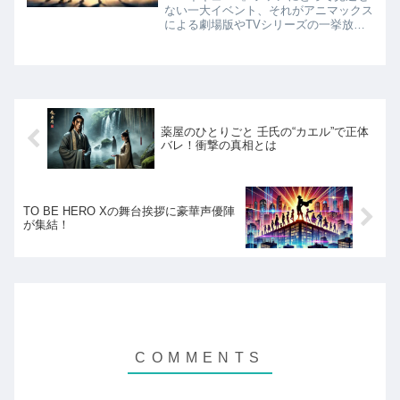
ない一大イベント、それがアニマックス
による劇場版やTVシリーズの一挙放送
です。特に注目を集めているのは、
2024年に公開された劇場版『ハイキュ
ー!! ゴミ捨て場の決戦』。この名勝負が
アニマックスで初放送...
薬屋のひとりごと 壬氏の“カエル”で正体
バレ！衝撃の真相とは
TO BE HERO Xの舞台挨拶に豪華声優陣
が集結！